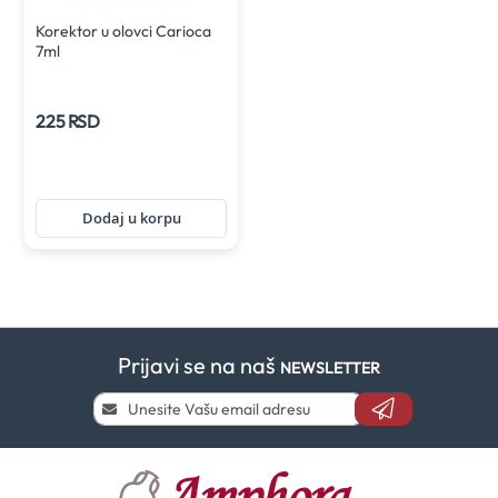
Korektor u olovci Carioca
7ml
225 RSD
Dodaj u korpu
Prijavi se na naš
NEWSLETTER
Prijavi
se
i
saznaj
prvi