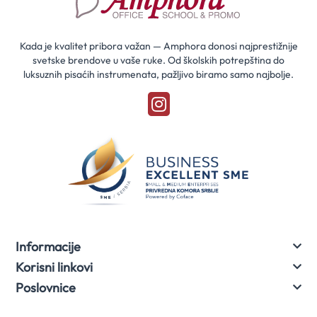
za
naše
akcije
Kada je kvalitet pribora važan — Amphora donosi najprestižnije
svetske brendove u vaše ruke. Od školskih potrepština do
luksuznih pisaćih instrumenata, pažljivo biramo samo najbolje.
Informacije
Korisni linkovi
Poslovnice