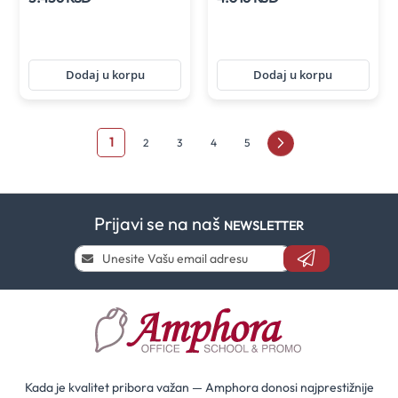
Dodaj u korpu
Dodaj u korpu
Page
You're
1
Page
Page
Page
Page
Page
Sledeće
2
3
4
5
currently
reading
Prijavi se na naš
page
NEWSLETTER
Prijavi
se
i
saznaj
prvi
za
naše
akcije
Kada je kvalitet pribora važan — Amphora donosi najprestižnije