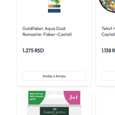
Goldfaber Aqua Dual
Tekst 
flomaster Faber-Castell
Castel
Tropical Toucan 1/4
1.275 RSD
1.138 
Dodaj u korpu