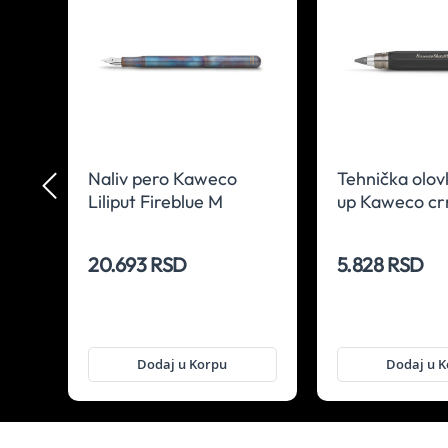
co
Naliv pero Kaweco
Tehnička olov
ku
Liliput Fireblue M
up Kaweco cr
20.693 RSD
5.828 RSD
Dodaj u Korpu
Dodaj u 