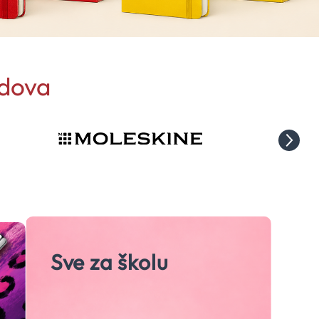
ndova
Sve za školu