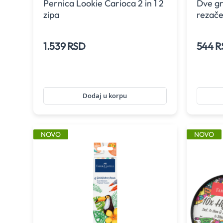
Pernica Lookie Carioca 2 in 1 2
Dve gr
zipa
rezače
pakova
Castel
1.539 RSD
544 R
Dodaj u korpu
NOVO
NOVO