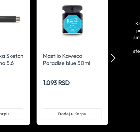
Ka
p
si
ste
ka Sketch
Mastilo Kaweco
Mine za
na 5.6
Paradise blue 50ml
Kaweco
3 koma
1.093 RSD
1.071 
Korpu
Dodaj u Korpu
D