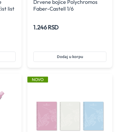
e
Drvene bojice Polychromos
st list
Faber-Castell 1/6
1.246 RSD
Dodaj u korpu
NOVO