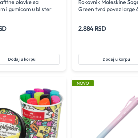
afitne olovke sa
Rokovnik Moleskine Sag
m i gumicom u blister
Green tvrd povez large či
nju Flow Edition Faber-
l Buzzing Blue
SD
2.884 RSD
Dodaj u korpu
Dodaj u korpu
NOVO