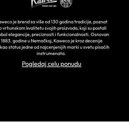
weco je brend sa više od 130 godina tradicije, poznat
o vrhunskom kvalitetu svojih proizvoda, koji su postali
mbol elegancije, preciznosti i funkcionalnosti. Osnovan
1883. godine u Nemačkoj, Kaweco je kroz decenije
kao status jedne od najcenjenijih marki u svetu pisaćih
 tehničku
Naliv pero Classic sport
K
instrumenata.
 5,6 mm crvene
Kaweco crveno F
S
Pogledaj celu ponudu
da
RSD
3.312 RSD
5
odaj u Korpu
Dodaj u Korpu