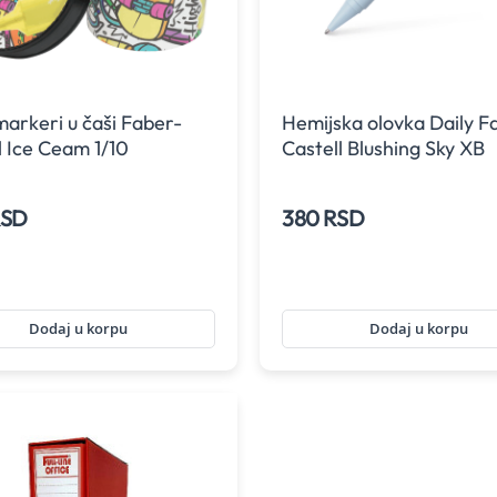
markeri u čaši Faber-
Hemijska olovka Daily F
l Ice Ceam 1/10
Castell Blushing Sky XB
RSD
380 RSD
Dodaj u korpu
Dodaj u korpu