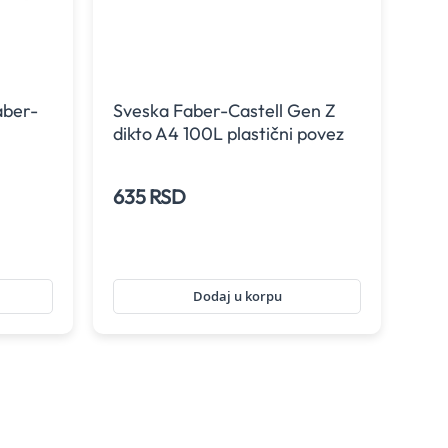
aber-
Sveska Faber-Castell Gen Z
dikto A4 100L plastični povez
635 RSD
Dodaj u korpu