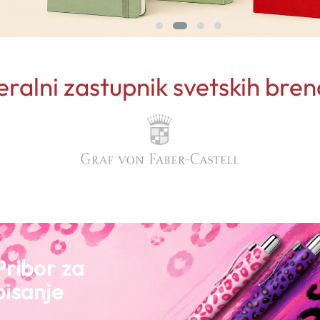
ralni zastupnik svetskih bre
Pribor za
pisanje