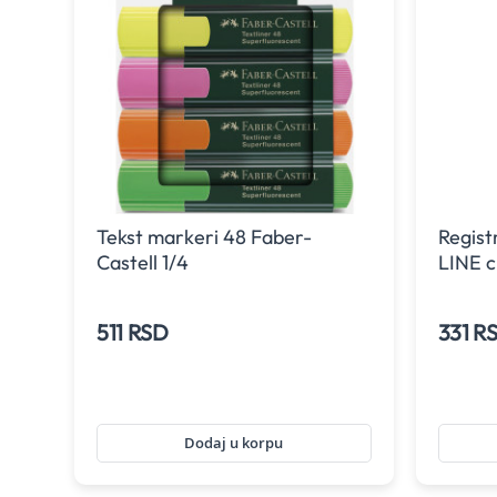
Tekst markeri 48 Faber-
Regist
Castell 1/4
LINE c
511 RSD
331 R
Dodaj u korpu