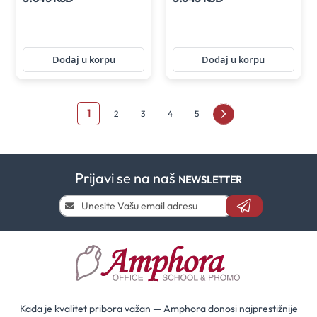
Dodaj u korpu
Dodaj u korpu
Page
You're
1
Page
Page
Page
Page
Page
Sledeće
2
3
4
5
currently
reading
Prijavi se na naš
page
NEWSLETTER
Prijavi
se
i
saznaj
prvi
za
naše
akcije
Kada je kvalitet pribora važan — Amphora donosi najprestižnije