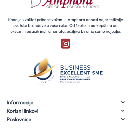
za
naše
akcije
Kada je kvalitet pribora važan — Amphora donosi najprestižnije
svetske brendove u vaše ruke. Od školskih potrepština do
luksuznih pisaćih instrumenata, pažljivo biramo samo najbolje.
Informacije
Korisni linkovi
Poslovnice