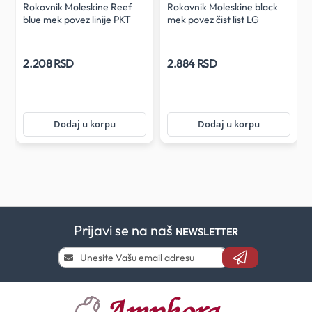
Rokovnik Moleskine Reef
Rokovnik Moleskine black
blue mek povez linije PKT
mek povez čist list LG
2.208 RSD
2.884 RSD
Dodaj u korpu
Dodaj u korpu
Prijavi se na naš
NEWSLETTER
Prijavi
se
i
saznaj
prvi