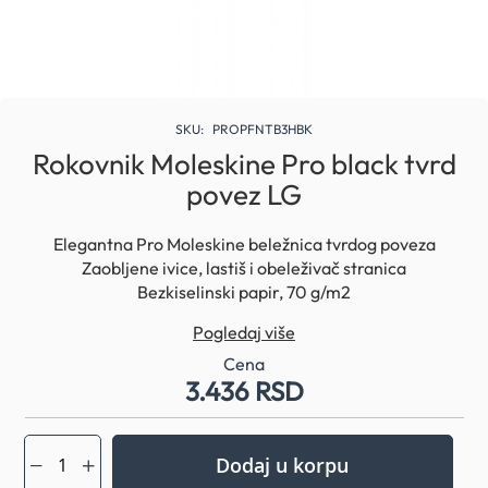
Skip
to
SKU
PROPFNTB3HBK
the
Rokovnik Moleskine Pro black tvrd
beginning
povez LG
of
the
images
Elegantna Pro Moleskine beležnica tvrdog poveza
gallery
Zaobljene ivice, lastiš i obeleživač stranica
Bezkiselinski papir, 70 g/m2
Sa unutrašnjim multifunkcionalnim džepom i tematskim
Pogledaj više
nalepnicama
Dimenzije: 13 x 21 cm
Cena
3.436 RSD
Boja beležnice: black
Dodaj u korpu