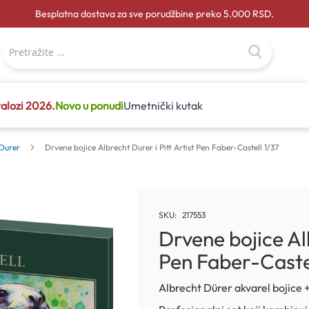
Besplatna dostava za sve porudžbine preko 5.000 RSD.
alozi 2026.
Novo u ponudi
Umetnički kutak
 Durer
Drvene bojice Albrecht Durer i Pitt Artist Pen Faber-Castell 1/37
SKU
217553
Drvene bojice Alb
Pen Faber-Castel
Albrecht Dürer akvarel bojice +