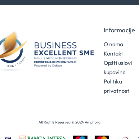
i
saznaj
prvi
za
naše
Informacije
akcije
O nama
Kontakt
Opšti uslovi
kupovine
Politika
privatnosti
All Rights Reserved © 2024 Amphora