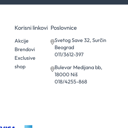
Korisni linkovi
Poslovnice
Svetog Save 32, Surčin
Akcije
Beograd
Brendovi
011/3612-397
Exclusive
shop
Bulevar Medijana bb,
18000 Niš
018/4255-868