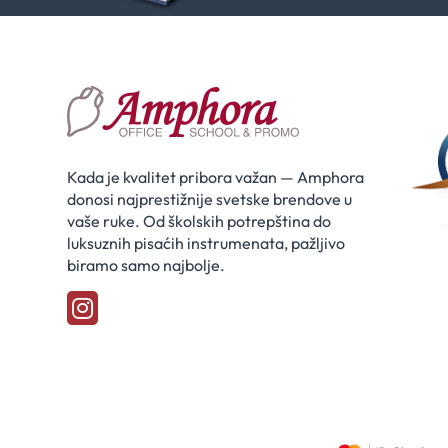
Kada je kvalitet pribora važan — Amphora
donosi najprestižnije svetske brendove u
vaše ruke. Od školskih potrepština do
luksuznih pisaćih instrumenata, pažljivo
biramo samo najbolje.