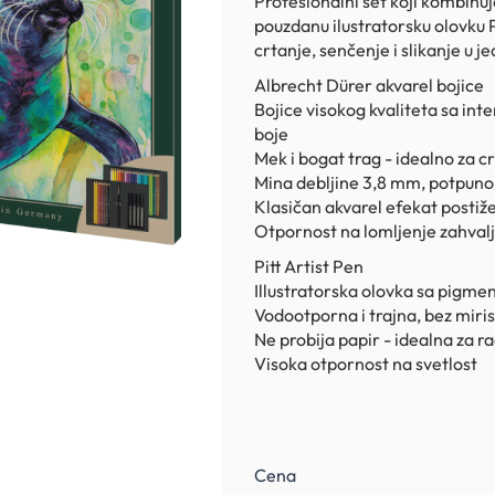
Profesionalni set koji kombinuj
pouzdanu ilustratorsku olovku Pi
crtanje, senčenje i slikanje u 
Albrecht Dürer akvarel bojice
Bojice visokog kvaliteta sa in
boje
Mek i bogat trag - idealno za c
Mina debljine 3,8 mm, potpuno 
Klasičan akvarel efekat posti
Otpornost na lomljenje zahvalju
Pitt Artist Pen
Illustratorska olovka sa pigme
Vodootporna i trajna, bez miris
Ne probija papir - idealna za r
Visoka otpornost na svetlost
Cena