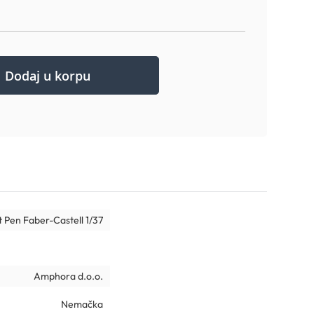
Dodaj u korpu
st Pen Faber-Castell 1/37
Amphora d.o.o.
Nemačka