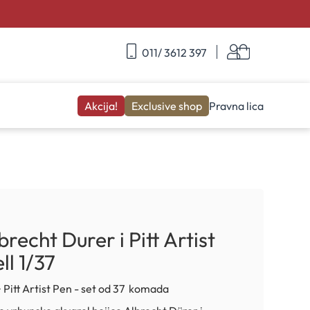
Skip
Korpa
011/ 3612 397
to
Content
Akcija!
Exclusive shop
Pravna lica
recht Durer i Pitt Artist
l 1/37
 Pitt Artist Pen - set od 37 komada