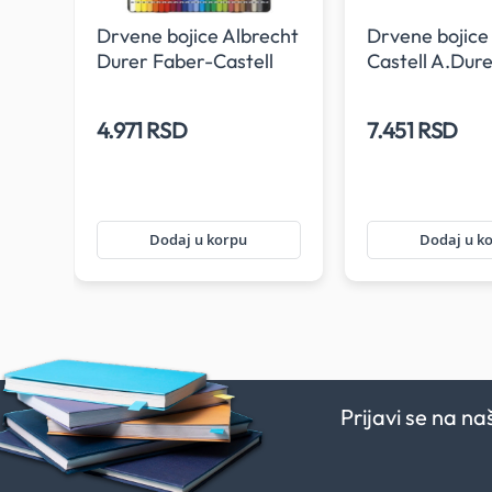
echt
Drvene bojice Albrecht
Drvene bojice
en
Durer Faber-Castell
Castell A.Dure
1/24
metalno pako
4.971 RSD
7.451 RSD
Dodaj u korpu
Dodaj u k
Prijavi se na n