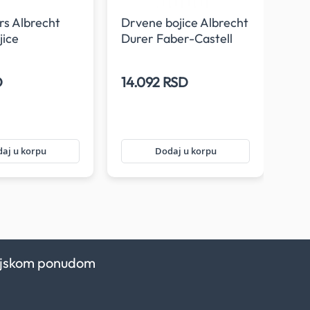
ors Albrecht
Drvene bojice Albrecht
Nar
jice
Durer Faber-Castell
Dur
1/60
D
14.092 RSD
23
aj u korpu
Dodaj u korpu
kcijskom ponudom