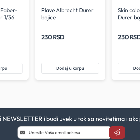
 Faber-
Plave Albrecht Durer
Skin col
r 1/36
bojice
Durer bo
vanje
230 RSD
230 RS
orpu
Dodaj u korpu
Dod
aš NEWSLETTER i budi uvek u tok sa novitetima i a
Prijavi
se