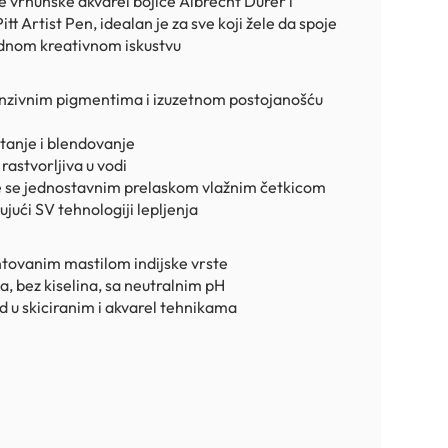
e vrhunske akvarel bojice Albrecht Dürer i
tt Artist Pen, idealan je za sve koji žele da spoje
jednom kreativnom iskustvu
tenzivnim pigmentima i izuzetnom postojanošću
rtanje i blendovanje
rastvorljiva u vodi
že se jednostavnim prelaskom vlažnim četkicom
jući SV tehnologiji lepljenja
ntovanim mastilom indijske vrste
a, bez kiselina, sa neutralnim pH
ad u skiciranim i akvarel tehnikama