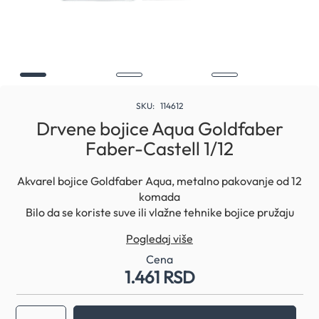
Skip
to
SKU
114612
the
Drvene bojice Aqua Goldfaber
beginning
Faber-Castell 1/12
of
the
images
Akvarel bojice Goldfaber Aqua, metalno pakovanje od 12
gallery
komada
Bilo da se koriste suve ili vlažne tehnike bojice pružaju
sjajne rezultate
Pogledaj više
Sve tehnike suvog crtanja koje se primenjuju sa obicnim
bojicama, mogu se primeniti i sa Goldfaber akvarel
Cena
1.461 RSD
bojicama
Pomocu cetkice za boje i vode mogu se stvoriti prelepi
akvarel efekti