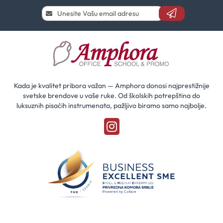
Prijavi
se
i
saznaj
prvi
za
naše
akcije
Kada je kvalitet pribora važan — Amphora donosi najprestižnije
svetske brendove u vaše ruke. Od školskih potrepština do
luksuznih pisaćih instrumenata, pažljivo biramo samo najbolje.