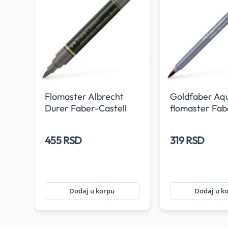
al
Flomaster Albrecht
Goldfaber Aq
Durer Faber-Castell
flomaster Fab
273
Castell 283 Bu
455 RSD
319 RSD
Dodaj u korpu
Dodaj u k