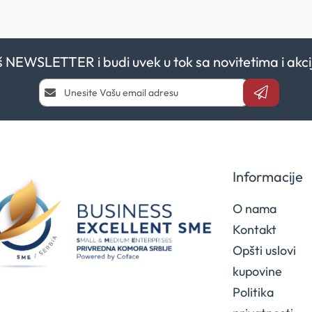
aš NEWSLETTER i budi uvek u tok sa novitetima i a
Prijavi
se
i
saznaj
prvi
za
naše
Informacije
akcije
O nama
Kontakt
Opšti uslovi
kupovine
Politika