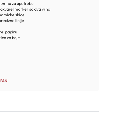
premno za upotrebu
akvarel marker sa dva vrha
namicke skice
recizne linije
rel papiru
ica za boje
UPAN