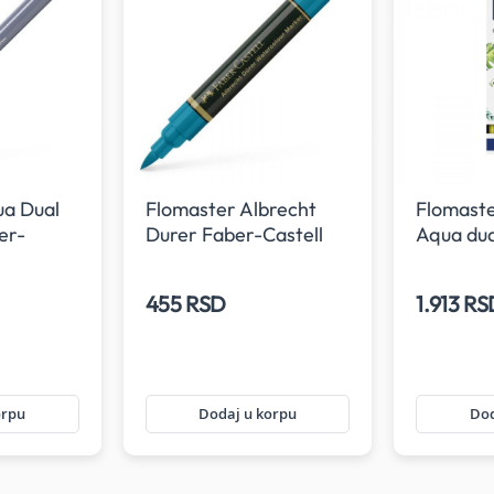
ua Dual
Flomaster Albrecht
Flomaste
er-
Durer Faber-Castell
Aqua dua
rnt siena
153
Castell L
Jung 1/6
455 RSD
1.913 R
orpu
Dodaj u korpu
Dod