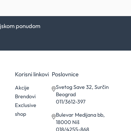
kcijskom ponudom
Korisni linkovi
Poslovnice
Svetog Save 32, Surčin
Akcije
Beograd
Brendovi
011/3612-397
Exclusive
shop
Bulevar Medijana bb,
18000 Niš
018/4255-868