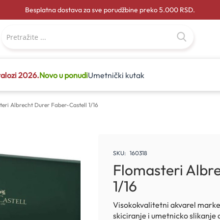
Besplatna dostava za sve porudžbine preko 5.000 RSD.
alozi 2026.
Novo u ponudi
Umetnički kutak
eri Albrecht Durer Faber-Castell 1/16
SKU
160318
Flomasteri Albr
1/16
Visokokvalitetni akvarel marke
skiciranje i umetnicko slikanj