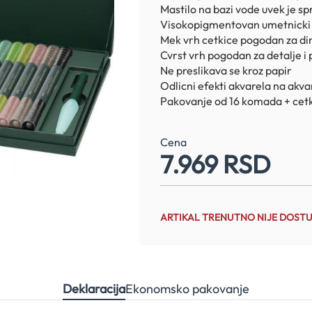
Mastilo na bazi vode uvek je s
Visokopigmentovan umetnicki 
Mek vrh cetkice pogodan za di
Cvrst vrh pogodan za detalje i p
Ne preslikava se kroz papir
Odlicni efekti akvarela na akva
Pakovanje od 16 komada + cetk
Cena
7.969 RSD
ARTIKAL TRENUTNO NIJE DOST
Deklaracija
Ekonomsko pakovanje