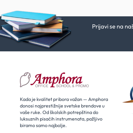
Prijavi se na n
Kada je kvalitet pribora važan — Amphora
donosi najprestižnije svetske brendove u
vaše ruke. Od školskih potrepština do
luksuznih pisaćih instrumenata, pažljivo
biramo samo najbolje.