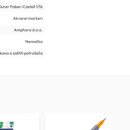
Durer Faber-Castell 1/16
Akvarel markeri
Amphora d.o.o.
Nemačka
ona o zaštiti potrošača