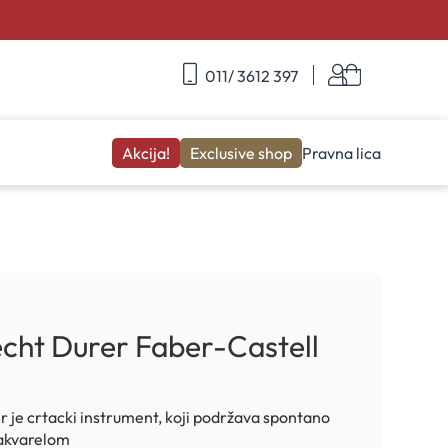
Skip
Korpa
011/ 3612 397
to
Content
Akcija!
Exclusive shop
Pravna lica
echt Durer Faber-Castell
r je crtacki instrument, koji podržava spontano
e akvarelom