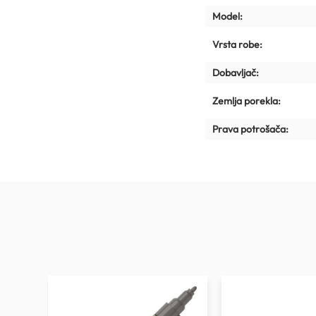
Model:
Vrsta robe:
Dobavljač:
Zemlja porekla:
Prava potrošača: