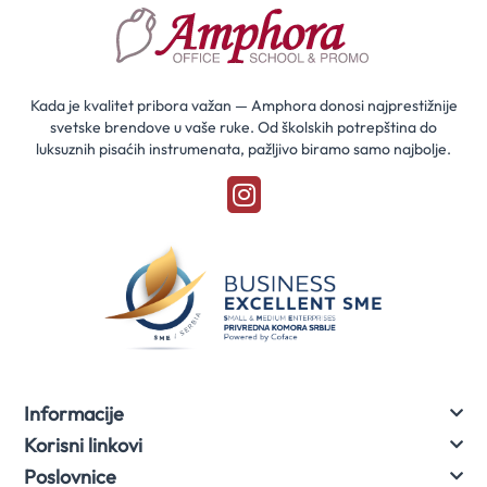
saznaj
prvi
za
naše
akcije
Kada je kvalitet pribora važan — Amphora donosi najprestižnije
svetske brendove u vaše ruke. Od školskih potrepština do
luksuznih pisaćih instrumenata, pažljivo biramo samo najbolje.
Informacije
Korisni linkovi
Poslovnice