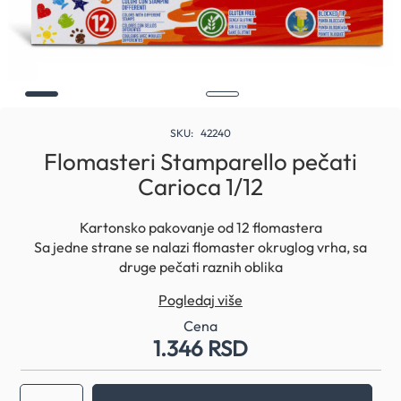
Skip
to
SKU
42240
the
Flomasteri Stamparello pečati
beginning
Carioca 1/12
of
the
images
Kartonsko pakovanje od 12 flomastera
gallery
Sa jedne strane se nalazi flomaster okruglog vrha, sa
druge pečati raznih oblika
Mastilo dugo traje, lako se ispira sa kože i tkanina, nije
Pogledaj više
toksično
Dermatološki testirano
Cena
1.346 RSD
Kapica flomastera sa ventilacionim otvorom