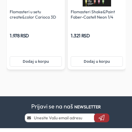
Flomasteri u setu
Flomasteri Shake&Paint
create&color Carioca 3D
Faber-Castell Neon 1/4
Mr. Boat 1/10
1.978 RSD
1.321 RSD
Dodaj u korpu
Dodaj u korpu
Prijavi se na naš
NEWSLETTER
Prijavi
se
i