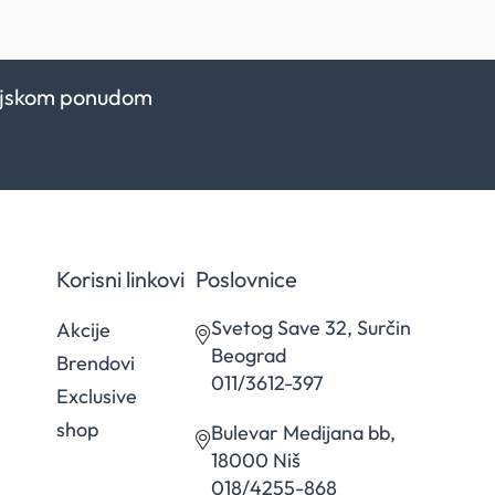
kcijskom ponudom
Korisni linkovi
Poslovnice
Svetog Save 32, Surčin
Akcije
Beograd
Brendovi
011/3612-397
Exclusive
shop
Bulevar Medijana bb,
18000 Niš
018/4255-868