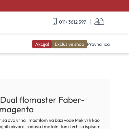
Skip
Korpa
011/ 3612 397
to
Content
Akcija!
Exclusive shop
Pravna lica
Dual flomaster Faber-
t magenta
 sa dva vrha i mastilom na bazi vode Mek vrh kao
jajnih akvarel radova i metalni tanki vrh sa ispisom