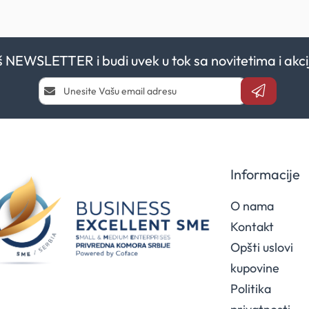
aš NEWSLETTER i budi uvek u tok sa novitetima i a
Prijavi
se
i
saznaj
prvi
za
naše
Informacije
akcije
O nama
Kontakt
Opšti uslovi
kupovine
Politika