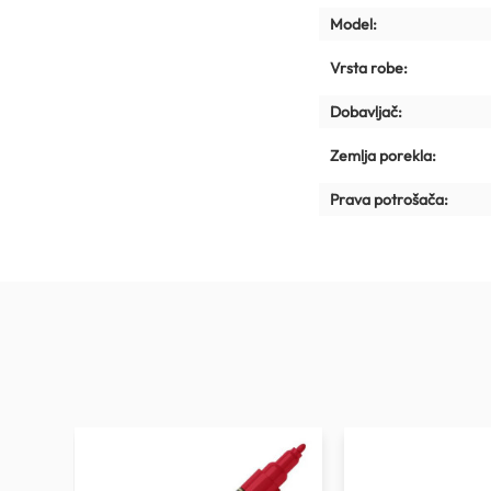
Model:
Vrsta robe:
Dobavljač:
Zemlja porekla:
Prava potrošača: