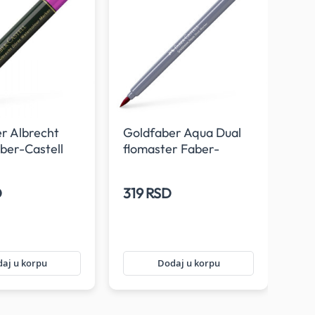
r Albrecht
Goldfaber Aqua Dual
Gol
ber-Castell
flomaster Faber-
flo
Castell 227 Alizarin
Cas
madder lake
D
319 RSD
31
aj u korpu
Dodaj u korpu