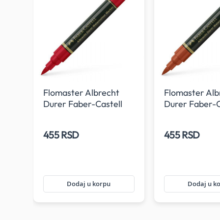
al
Flomaster Albrecht
Flomaster Alb
Durer Faber-Castell
Durer Faber-C
121
188
455 RSD
455 RSD
Dodaj u korpu
Dodaj u k