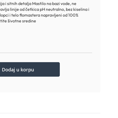
ja i sitnih detalja Mastilo na bazi vode, ne
avlja linije od četkica pH neutralno, bez kiselina i
lopci i telo flomastera napravljeni od 100%
štite šivotne sredine
Dodaj u korpu