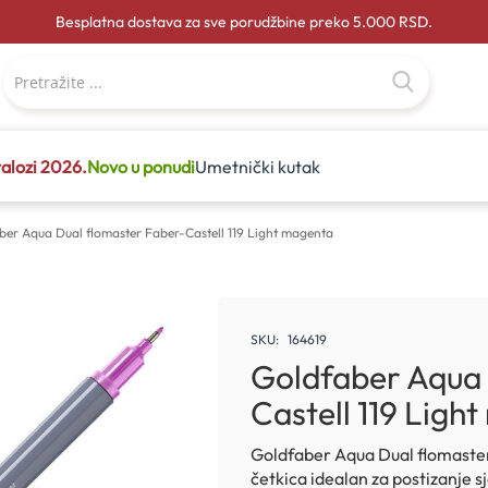
Besplatna dostava za sve porudžbine preko 5.000 RSD.
alozi 2026.
Novo u ponudi
Umetnički kutak
ber Aqua Dual flomaster Faber-Castell 119 Light magenta
SKU
164619
Goldfaber Aqua 
Castell 119 Ligh
Goldfaber Aqua Dual flomaster
četkica idealan za postizanje s