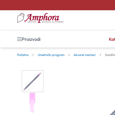
Proizvodi
Kat
Početna
Umetnički program
Akvarel markeri
Goldfa
Skip
to
the
end
of
the
images
gallery