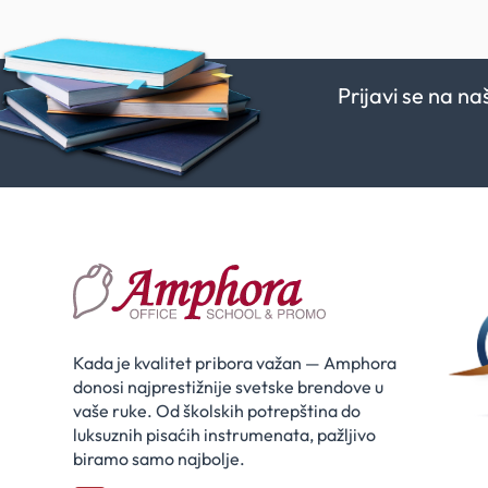
Prijavi se na n
Kada je kvalitet pribora važan — Amphora
donosi najprestižnije svetske brendove u
vaše ruke. Od školskih potrepština do
luksuznih pisaćih instrumenata, pažljivo
biramo samo najbolje.