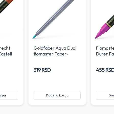
recht
Goldfaber Aqua Dual
Flomaste
astell
flomaster Faber-
Durer Fa
Castell 156 Light cobalt
125
green
319 RSD
455 RS
orpu
Dodaj u korpu
Dod