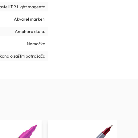
stell 119 Light magenta
Akvarel markeri
Amphora d.o.o.
Nemačka
ona o zaštiti potrošača