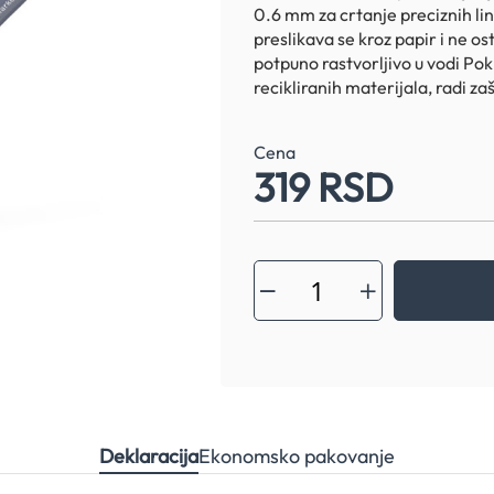
0.6 mm za crtanje preciznih lini
preslikava se kroz papir i ne ost
potpuno rastvorljivo u vodi Pok
recikliranih materijala, radi za
Cena
319 RSD
Deklaracija
Ekonomsko pakovanje