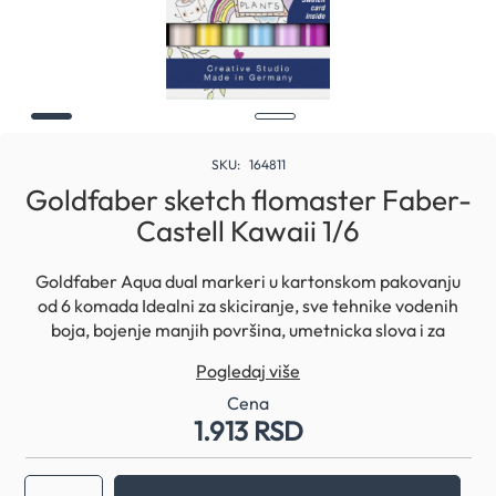
Skip
to
SKU
164811
the
Goldfaber sketch flomaster Faber-
beginning
Castell Kawaii 1/6
of
the
images
Goldfaber Aqua dual markeri u kartonskom pakovanju
gallery
od 6 komada Idealni za skiciranje, sve tehnike vodenih
boja, bojenje manjih površina, umetnicka slova i za
precizne linije Poklopac i telo markera napravljeni od
Pogledaj više
100% reciklirane plastike Mastilo: na bazi vode, pH
neutralno i bez kiselina, ne preslikava se kroz papir Dva
Cena
1.913 RSD
vrha markera: Meki vrh, kao kod cetkice (za bojenje,
skiciranje, umetnicka slova) Tvrd, tanak metalni vrh 0,6
mm (detalji i iscrtavanje preciznih tankih linija)