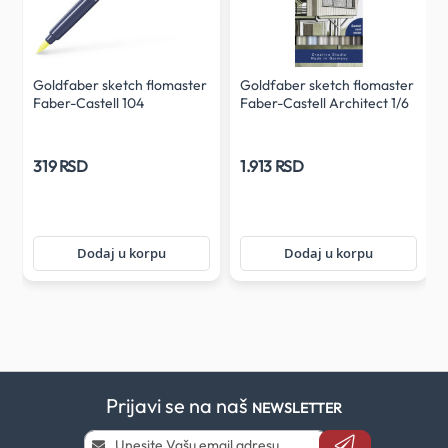
r
Goldfaber sketch flomaster
Goldfaber sketch flomaster
Faber-Castell 104
Faber-Castell Architect 1/6
319 RSD
1.913 RSD
Dodaj u korpu
Dodaj u korpu
Prijavi se na naš
NEWSLETTER
Prijavi