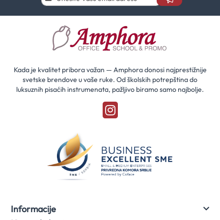
se
i
saznaj
prvi
za
naše
akcije
Kada je kvalitet pribora važan — Amphora donosi najprestižnije
svetske brendove u vaše ruke. Od školskih potrepština do
luksuznih pisaćih instrumenata, pažljivo biramo samo najbolje.
Informacije