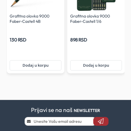
Grafitna olovka 9000
Grafitna olovka 9000
Faber-Castell 4B
Faber-Castell 1/6
130 RSD
898 RSD
Dodaj u korpu
Dodaj u korpu
Prijavi se na naš
NEWSLETTER
Prijavi
se