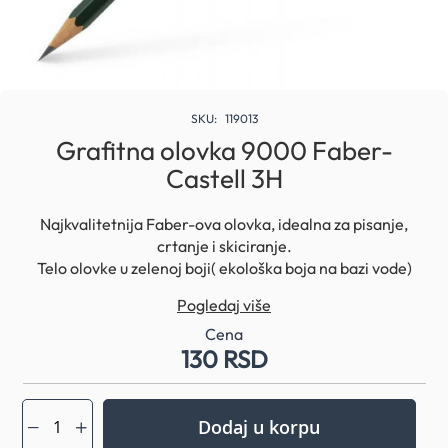
Skip
to
SKU
119013
the
Grafitna olovka 9000 Faber-
beginning
Castell 3H
of
the
images
Najkvalitetnija Faber-ova olovka, idealna za pisanje,
gallery
crtanje i skiciranje.
Telo olovke u zelenoj boji( ekološka boja na bazi vode)
Mina otporna na lomljenje, usled postupka sekundarnog
Pogledaj više
lepljenja.
Stepen tvrdoće: 3H
Cena
130 RSD
Dodaj u korpu