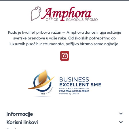
i
saznaj
prvi
za
naše
akcije
Kada je kvalitet pribora važan — Amphora donosi najprestižnije
svetske brendove u vaše ruke. Od školskih potrepština do
luksuznih pisaćih instrumenata, pažljivo biramo samo najbolje.
Informacije
Korisni linkovi