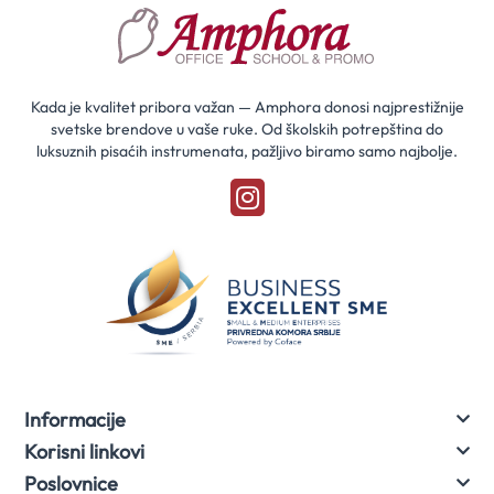
saznaj
prvi
za
naše
akcije
Kada je kvalitet pribora važan — Amphora donosi najprestižnije
svetske brendove u vaše ruke. Od školskih potrepština do
luksuznih pisaćih instrumenata, pažljivo biramo samo najbolje.
Informacije
Korisni linkovi
Poslovnice