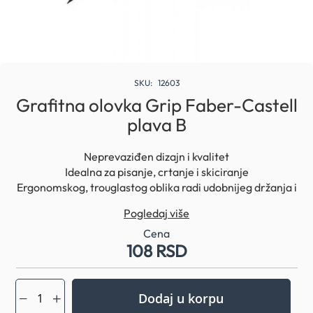
Skip
to
SKU
12603
the
Grafitna olovka Grip Faber-Castell
beginning
plava B
of
the
images
Neprevaziđen dizajn i kvalitet
gallery
Idealna za pisanje, crtanje i skiciranje
Ergonomskog, trouglastog oblika radi udobnijeg držanja i
preciznijeg pisanja
Pogledaj više
Proizvodnja od obnovljivih resursa i šuma kompanije
Faber-Castell
Cena
108 RSD
Poseban postupak sekundarnog lepljenja pruža mini
otpornost na lomljenje
Patentirana tačkasta Grip zona, protiv klizanja
Stepen tvrdoće: B
Dodaj u korpu
Telo olovke u plavoj