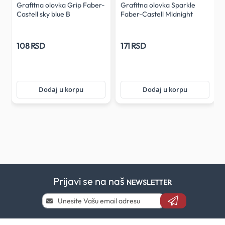
-
Grafitna olovka Grip Faber-
Grafitna olovka Sparkle
Castell sky blue B
Faber-Castell Midnight
ocean
108 RSD
171 RSD
Dodaj u korpu
Dodaj u korpu
Prijavi se na naš
NEWSLETTER
Prijavi
se
i