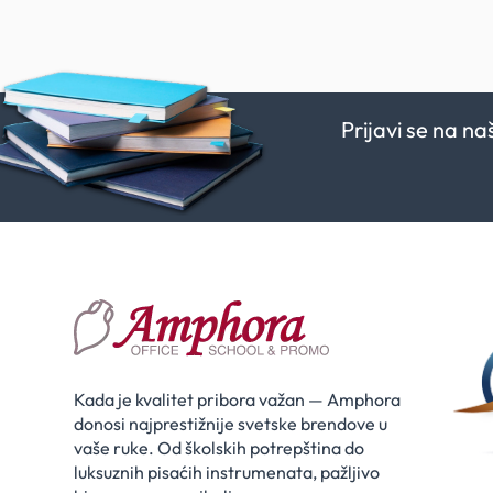
Prijavi se na n
Kada je kvalitet pribora važan — Amphora
donosi najprestižnije svetske brendove u
vaše ruke. Od školskih potrepština do
luksuznih pisaćih instrumenata, pažljivo