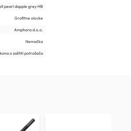
ll pearl dapple grey HB
Grafitne olovke
Amphora d.o.o.
Nemačka
ona o zaštiti potrošača