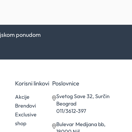
kcijskom ponudom
Korisni linkovi
Poslovnice
Svetog Save 32, Surčin
Akcije
Beograd
Brendovi
011/3612-397
Exclusive
shop
Bulevar Medijana bb,
18000 Niš