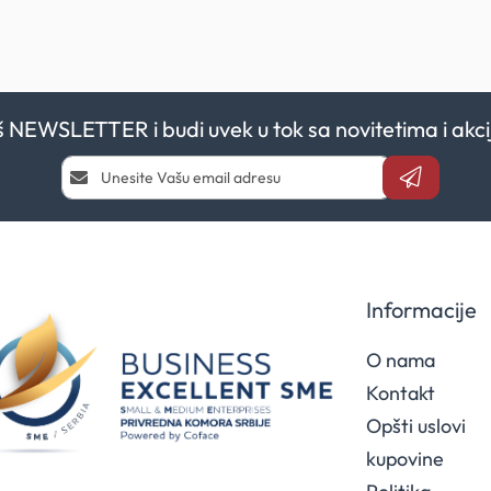
aš NEWSLETTER i budi uvek u tok sa novitetima i a
Prijavi
se
i
saznaj
prvi
za
naše
Informacije
akcije
O nama
Kontakt
Opšti uslovi
kupovine