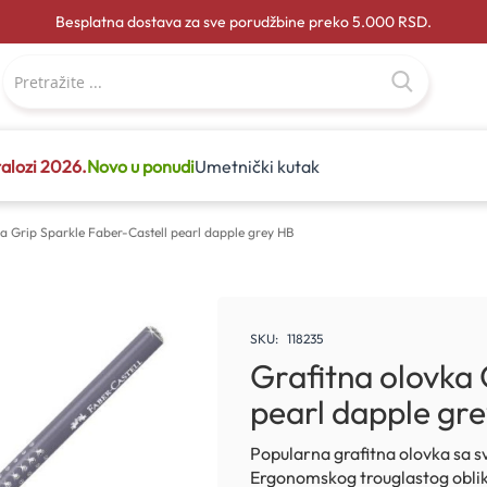
Besplatna dostava za sve porudžbine preko 5.000 RSD.
alozi 2026.
Novo u ponudi
Umetnički kutak
a Grip Sparkle Faber-Castell pearl dapple grey HB
SKU
118235
Grafitna olovka 
pearl dapple gr
Popularna grafitna olovka sa 
Ergonomskog trouglastog oblik