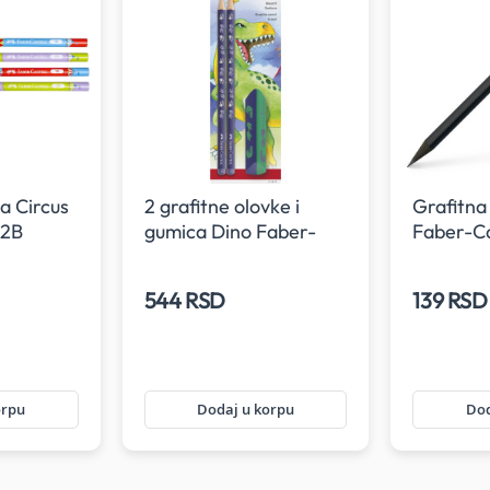
a Circus
2 grafitne olovke i
Grafitna
 2B
gumica Dino Faber-
Faber-Cas
Castell u poliblister
pakovanju
544 RSD
139 RSD
orpu
Dodaj u korpu
Dod