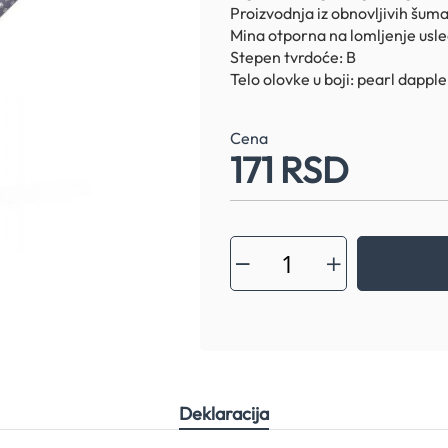
Proizvodnja iz obnovljivih šum
Mina otporna na lomljenje usl
Stepen tvrdoće: B
Telo olovke u boji: pearl dappl
Cena
171 RSD
Deklaracija