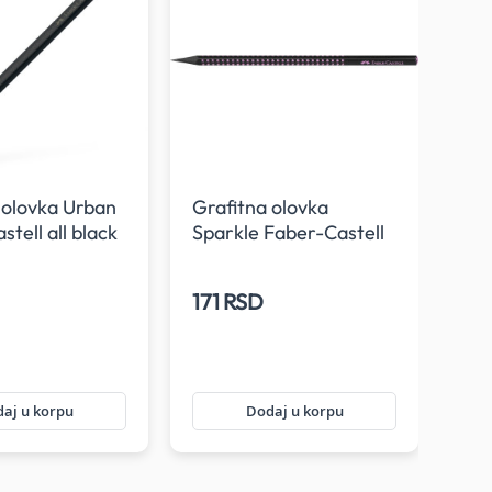
 olovka Urban
Grafitna olovka
tell all black
Sparkle Faber-Castell
Gra
Midnight rose
Spa
Jel
171 RSD
17
aj u korpu
Dodaj u korpu