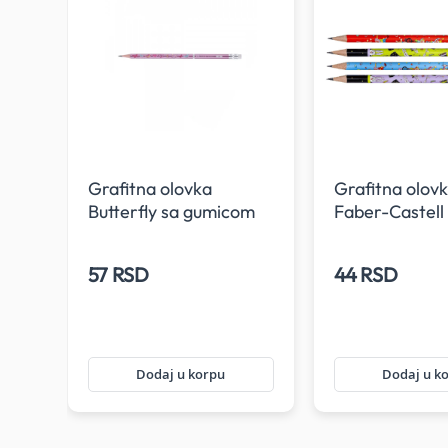
e
Grafitna olovka
Grafitna olovk
Butterfly sa gumicom
Faber-Castell
Faber-Castell HB
se
57 RSD
44 RSD
Dodaj u korpu
Dodaj u k