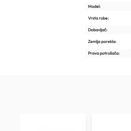
Model:
Vrsta robe:
Dobavljač:
Zemlja porekla:
Prava potrošača: