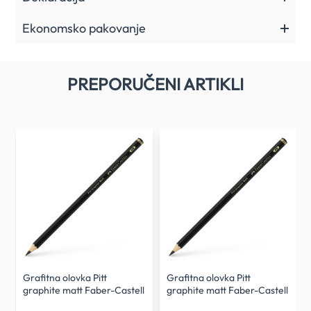
Ekonomsko pakovanje
PREPORUČENI ARTIKLI
Grafitna olovka Pitt
Grafitna olovka Pitt
l
graphite matt Faber-Castell
graphite matt Faber-Castell
HB
4B