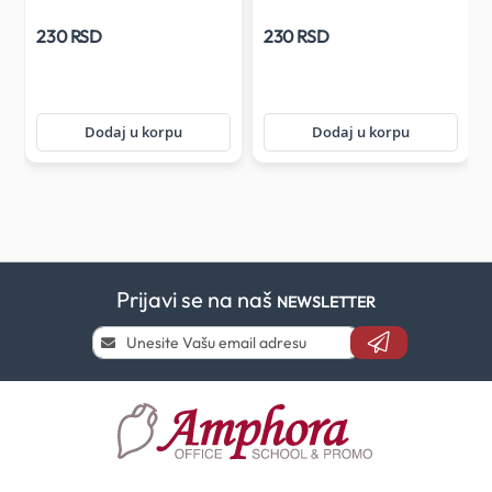
230 RSD
230 RSD
Dodaj u korpu
Dodaj u korpu
Prijavi se na naš
NEWSLETTER
Prijavi
se
i
saznaj
prvi
za
naše
akcije