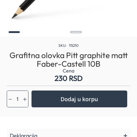
Skip
to
SKU
115210
the
Grafitna olovka Pitt graphite matt
beginning
Faber-Castell 10B
of
the
Cena
images
230 RSD
gallery
Dodaj u korpu
Deklaracija