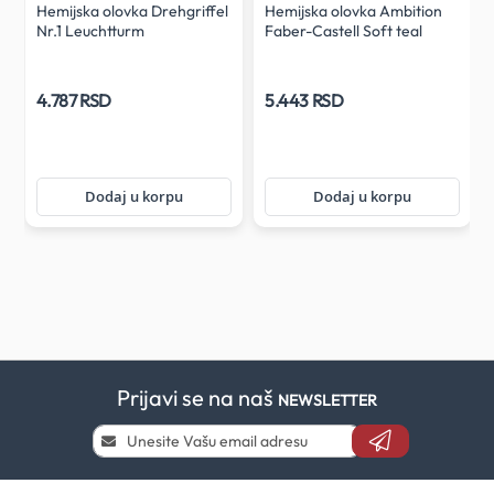
k
Hemijska olovka Drehgriffel
Hemijska olovka Ambition
Nr.1 Leuchtturm
Faber-Castell Soft teal
black/lemon sa plavim
mastilom
4.787 RSD
5.443 RSD
Dodaj u korpu
Dodaj u korpu
Prijavi se na naš
NEWSLETTER
Prijavi
se
i