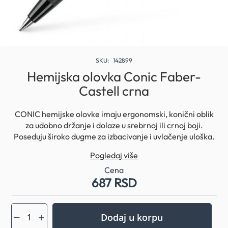
Skip
to
SKU
142899
the
Hemijska olovka Conic Faber-
beginning
Castell crna
of
the
images
CONIC hemijske olovke imaju ergonomski, konični oblik
gallery
za udobno držanje i dolaze u srebrnoj ili crnoj boji.
Poseduju široko dugme za izbacivanje i uvlačenje uloška.
Gumirana grip zona sprečava klizanje olovke pri držanju.
Pogledaj više
Fleksibilna klipsa.
Može se dopuniti plavim ili crnim mastilom širine ispisa B
Cena
687 RSD
ili M
Dodaj u korpu