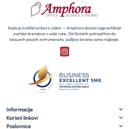
saznaj
prvi
za
naše
akcije
Kada je kvalitet pribora važan — Amphora donosi najprestižnije
svetske brendove u vaše ruke. Od školskih potrepština do
luksuznih pisaćih instrumenata, pažljivo biramo samo najbolje.
Informacije
Korisni linkovi
Poslovnice