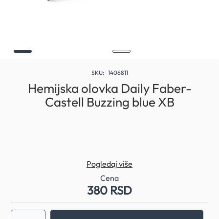
Skip
to
SKU
1406811
the
Hemijska olovka Daily Faber-
beginning
Castell Buzzing blue XB
of
the
images
gallery
Pogledaj više
Cena
380 RSD