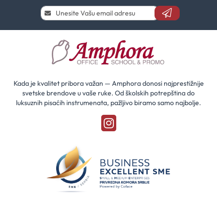
Prijavi
se
i
saznaj
prvi
za
naše
akcije
Kada je kvalitet pribora važan — Amphora donosi najprestižnije
svetske brendove u vaše ruke. Od školskih potrepština do
luksuznih pisaćih instrumenata, pažljivo biramo samo najbolje.