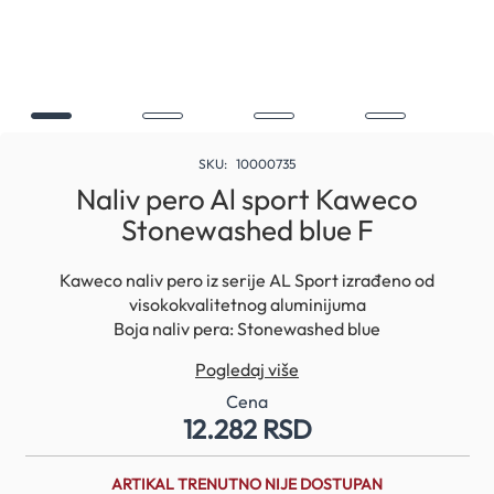
Skip
to
SKU
10000735
the
Naliv pero Al sport Kaweco
beginning
Stonewashed blue F
of
the
images
Kaweco naliv pero iz serije AL Sport izrađeno od
gallery
visokokvalitetnog aluminijuma
Boja naliv pera: Stonewashed blue
Dužina otvorenog i sklopljenog naliv pera: 13 cm
Pogledaj više
Dužina zatvorenog naliv pera: 10,5 cm
Težina: 21 g
Cena
12.282 RSD
Ispis: Fine
Lagano, elegantno i idealno za putovanje
ARTIKAL TRENUTNO NIJE DOSTUPAN