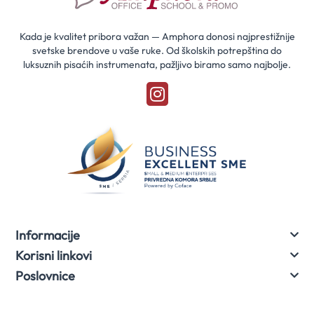
za
naše
akcije
Kada je kvalitet pribora važan — Amphora donosi najprestižnije
svetske brendove u vaše ruke. Od školskih potrepština do
luksuznih pisaćih instrumenata, pažljivo biramo samo najbolje.
Informacije
Korisni linkovi
Poslovnice