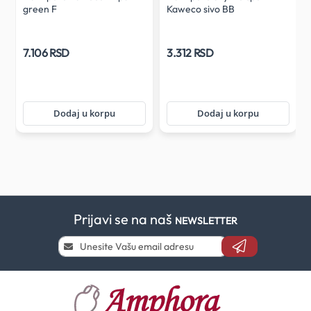
green F
Kaweco sivo BB
7.106 RSD
3.312 RSD
Dodaj u korpu
Dodaj u korpu
Prijavi se na naš
NEWSLETTER
Prijavi
se
i
saznaj
prvi