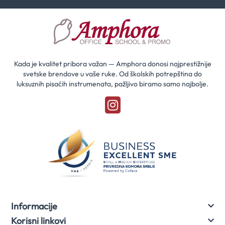
i
saznaj
prvi
za
naše
akcije
Kada je kvalitet pribora važan — Amphora donosi najprestižnije
svetske brendove u vaše ruke. Od školskih potrepština do
luksuznih pisaćih instrumenata, pažljivo biramo samo najbolje.
Informacije
Korisni linkovi