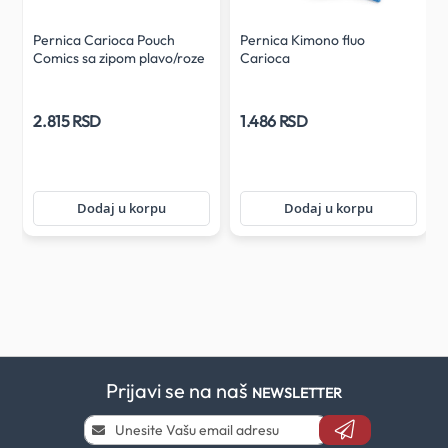
Pernica Carioca Pouch
Pernica Kimono fluo
Comics sa zipom plavo/roze
Carioca
2.815 RSD
1.486 RSD
Dodaj u korpu
Dodaj u korpu
Prijavi se na naš
NEWSLETTER
Prijavi
se