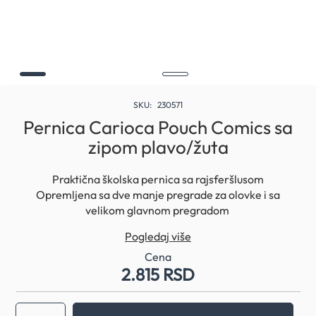
Skip
to
SKU
230571
the
Pernica Carioca Pouch Comics sa
beginning
zipom plavo/žuta
of
the
images
Praktična školska pernica sa rajsferšlusom
gallery
Opremljena sa dve manje pregrade za olovke i sa
velikom glavnom pregradom
Pogledaj više
Cena
2.815 RSD