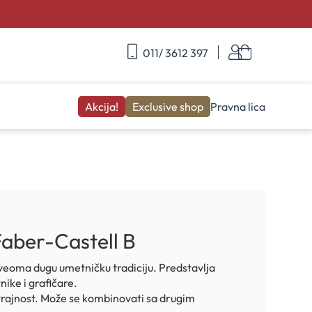
Skip
Korpa
011/ 3612 397
to
Content
Akcija!
Exclusive shop
Pravna lica
 Faber-Castell B
veoma dugu umetničku tradiciju. Predstavlja
nike i grafičare.
 trajnost. Može se kombinovati sa drugim