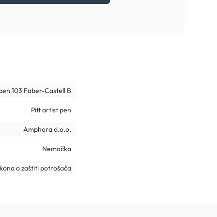
t pen 103 Faber-Castell B
Pitt artist pen
Amphora d.o.o.
Nemačka
ona o zaštiti potrošača