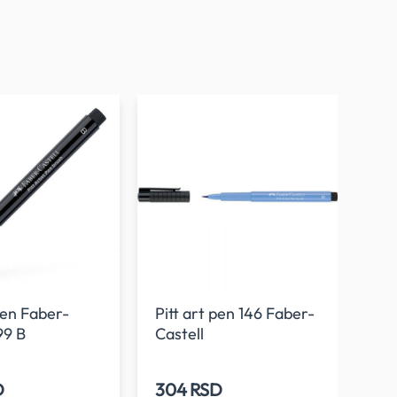
 pen Faber-
Pitt art pen 146 Faber-
Pit
99 B
Castell
Cas
D
304 RSD
30