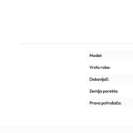
Model:
Vrsta robe:
Dobavljač:
Zemlja porekla:
Prava potrošača: