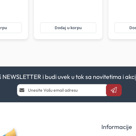
orpu
Dodaj u korpu
Dod
aš NEWSLETTER i budi uvek u tok sa novitetima i a
Prijavi
se
i
saznaj
prvi
za
naše
Informacije
akcije