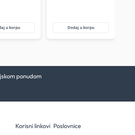
aj u korpu
Dodaj u korpu
kcijskom ponudom
Korisni linkovi
Poslovnice