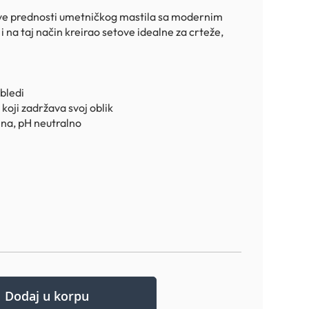
sve prednosti umetničkog mastila sa modernim
i na taj način kreirao setove idealne za crteže,
bledi
 koji zadržava svoj oblik
ina, pH neutralno
Dodaj u korpu