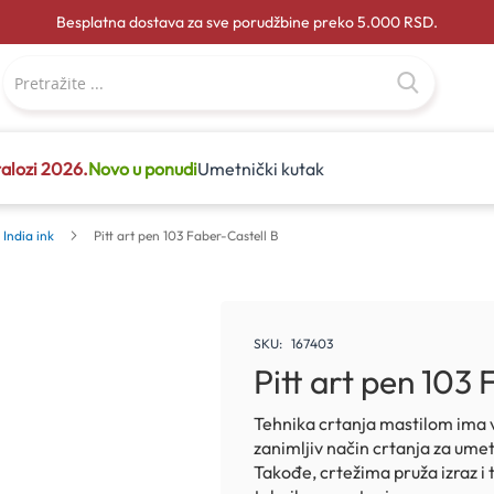
Besplatna dostava za sve porudžbine preko 5.000 RSD.
alozi 2026.
Novo u ponudi
Umetnički kutak
 India ink
Pitt art pen 103 Faber-Castell B
SKU
167403
Pitt art pen 103
Tehnika crtanja mastilom ima 
zanimljiv način crtanja za umet
Takođe, crtežima pruža izraz i