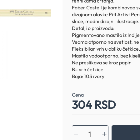
tehnikama crtanja.
Faber Castell je kombinovao 
dizajnom olovke Pitt Artist Pen 
skice, modni dizajn i ilustracije.
Detalji o proizvodu:
Pigmentovano mastilo iz Indije
Veoma otporno na svetlost, ne 
Fleksibilan vrh u obliku četkice,
Mastilo vodootporno, bez kisel
Ne preslikava se kroz papir
B= vrh četkice
Boja: 103 ivory
Cena
304 RSD