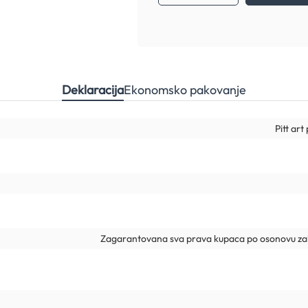
Deklaracija
Ekonomsko pakovanje
Pitt ar
Zagarantovana sva prava kupaca po osonovu zak