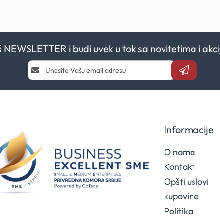
aš NEWSLETTER i budi uvek u tok sa novitetima i a
Prijavi
se
i
saznaj
prvi
za
naše
Informacije
akcije
O nama
Kontakt
Opšti uslovi
kupovine
Politika