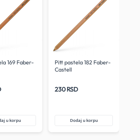
ela 169 Faber-
Pitt pastela 182 Faber-
Pit
Castell
Cas
D
230 RSD
23
aj u korpu
Dodaj u korpu