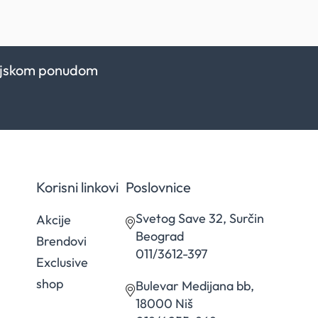
kcijskom ponudom
Korisni linkovi
Poslovnice
Svetog Save 32, Surčin
Akcije
Beograd
Brendovi
011/3612-397
Exclusive
shop
Bulevar Medijana bb,
18000 Niš