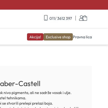
Skip
Korpa
011/ 3612 397
to
Content
Akcija!
Exclusive shop
Pravna lica
 Faber-Castell
k nivo pigmenta, ali ne sadrže vosak i ulje.
astel tehnikama.
se stvorili prelepi prelazi boja.