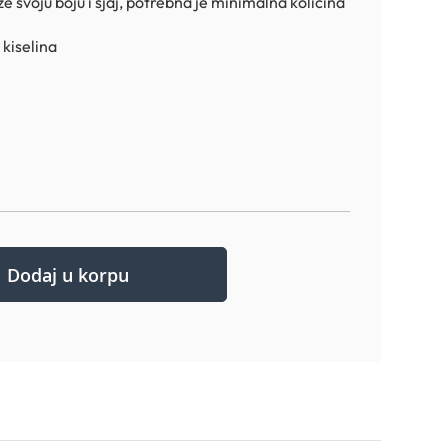
že svoju boju i sjaj, potrebna je minimalna količina
kiselina
Dodaj u korpu