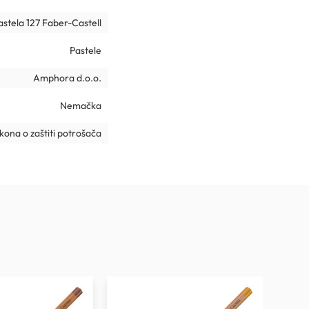
pastela 127 Faber-Castell
Pastele
Amphora d.o.o.
Nemačka
ona o zaštiti potrošača