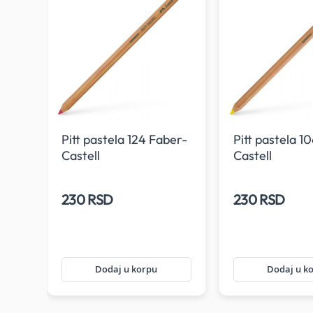
ber-
Pitt pastela 124 Faber-
Pitt pastela 1
Castell
Castell
230 RSD
230 RSD
Dodaj u korpu
Dodaj u k