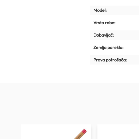
Model:
Vrsta robe:
Dobavljač:
Zemlja porekla:
Prava potrošača: