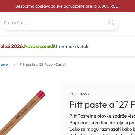
Besplatna dostava za sve porudžbine preko 5.000 RSD.
alozi 2026.
Novo u ponudi
Umetnički kutak
(suve)
Pitt pastela 127 Faber-Castell
SKU
112227
Pitt pastela 127
Pitt Pastelne olovke sadrže viso
Pogodne su za fine detalje u p
Lako se mogu razmazati kako bi 