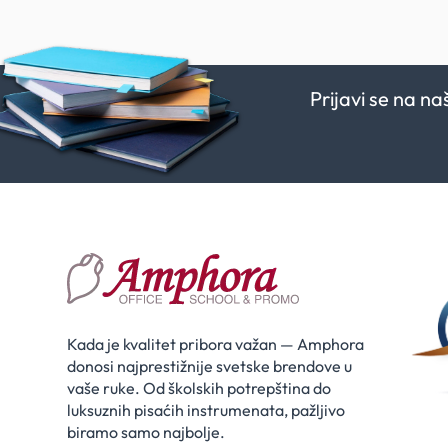
Prijavi se na n
Kada je kvalitet pribora važan — Amphora
donosi najprestižnije svetske brendove u
vaše ruke. Od školskih potrepština do
luksuznih pisaćih instrumenata, pažljivo
biramo samo najbolje.