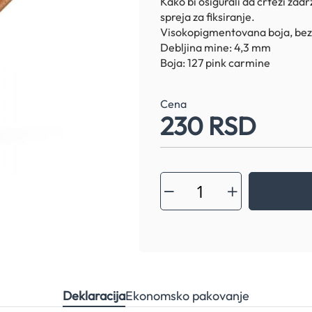
Kako bi osigurali da crteži zadr
spreja za fiksiranje.
Visokopigmentovana boja, bez 
Debljina mine: 4,3 mm
Boja: 127 pink carmine
Cena
230 RSD
Deklaracija
Ekonomsko pakovanje