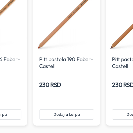
06 Faber-
Pitt pastela 190 Faber-
Pitt past
Castell
Castell
230 RSD
230 RS
orpu
Dodaj u korpu
Dod