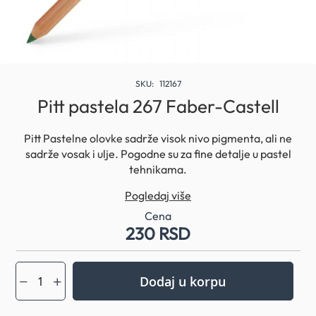
Skip
to
SKU
112167
the
Pitt pastela 267 Faber-Castell
beginning
of
Pitt Pastelne olovke sadrže visok nivo pigmenta, ali ne
the
sadrže vosak i ulje. Pogodne su za fine detalje u pastel
images
gallery
tehnikama.
Lako se mogu razmazati kako bi se stvorili prelepi prelazi
Pogledaj više
boja.
Kako bi osigurali da crteži zadrže svoju boju i sjaj,
Cena
230 RSD
potrebna je minimalna količina spreja za fiksiranje.
Visokopigmentovana boja, bez kiselina
Debljina mine: 4,3 mm
Boja: 267 pine green
Dodaj u korpu