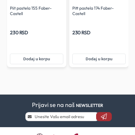
Piit pastela 155 Faber-
Pitt pastela 174 Faber-
Castell
Castell
230 RSD
230 RSD
Dodaj u korpu
Dodaj u korpu
Prijavi se na naš
NEWSLETTER
Prijavi
se
i
saznaj