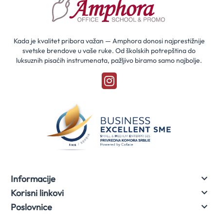
prvi
za
naše
akcije
Kada je kvalitet pribora važan — Amphora donosi najprestižnije
svetske brendove u vaše ruke. Od školskih potrepština do
luksuznih pisaćih instrumenata, pažljivo biramo samo najbolje.
Informacije
Korisni linkovi
Poslovnice