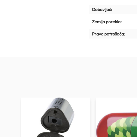
Dobavljač:
Zemlja porekla:
Prava potrošača: