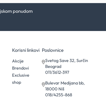
kcijskom ponudom
Korisni linkovi
Poslovnice
Svetog Save 32, Surčin
Akcije
Beograd
Brendovi
011/3612-397
Exclusive
shop
Bulevar Medijana bb,
18000 Niš
018/4255-868