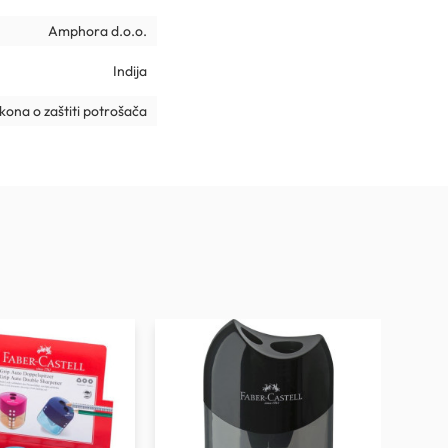
Amphora d.o.o.
Indija
ona o zaštiti potrošača