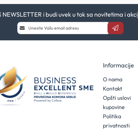
aš NEWSLETTER i budi uvek u tok sa novitetima i a
Prijavi
se
i
saznaj
prvi
za
naše
Informacije
akcije
O nama
Kontakt
Opšti uslovi
kupovine
Politika
privatnosti