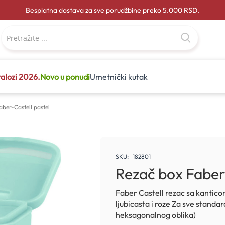
Besplatna dostava za sve porudžbine preko 5.000 RSD.
alozi 2026.
Novo u ponudi
Umetnički kutak
ber-Castell pastel
SKU
182801
Rezač box Faber
Faber Castell rezac sa kantico
ljubicasta i roze Za sve standa
heksagonalnog oblika)