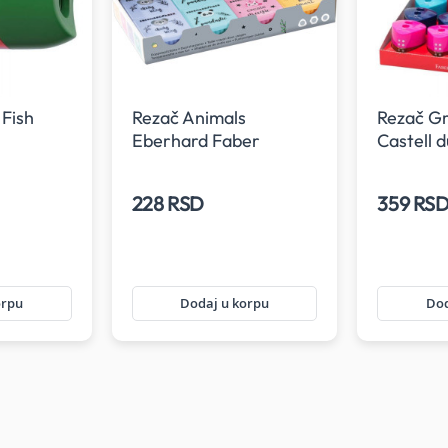
Fish
Rezač Animals
Rezač Gr
Eberhard Faber
Castell d
228 RSD
359 RS
orpu
Dodaj u korpu
Dod