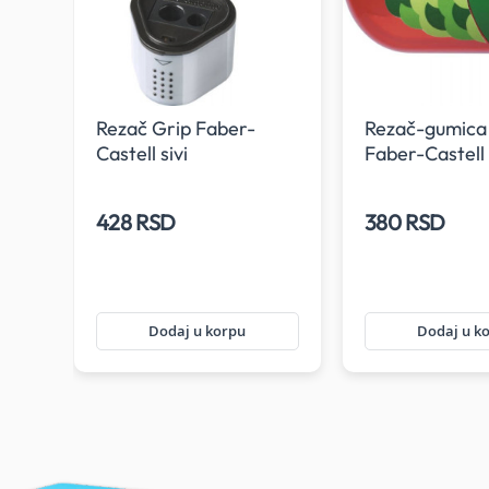
l
Rezač Grip Faber-
Rezač-gumica 
Castell sivi
Faber-Castell
428 RSD
380 RSD
Dodaj u korpu
Dodaj u k