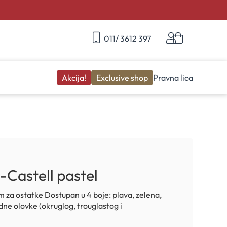
Skip
Korpa
011/ 3612 397
to
Content
Akcija!
Exclusive shop
Pravna lica
-Castell pastel
m za ostatke Dostupan u 4 boje: plava, zelena,
rdne olovke (okruglog, trouglastog i