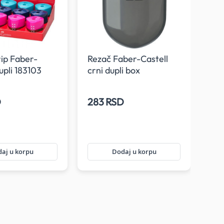
ip Faber-
Rezač Faber-Castell
upli 183103
crni dupli box
Rez
edi
D
283 RSD
27
aj u korpu
Dodaj u korpu