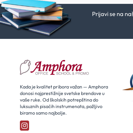
Prijavi se na n
Kada je kvalitet pribora važan — Amphora
donosi najprestižnije svetske brendove u
vaše ruke. Od školskih potrepština do
luksuznih pisaćih instrumenata, pažljivo
biramo samo najbolje.