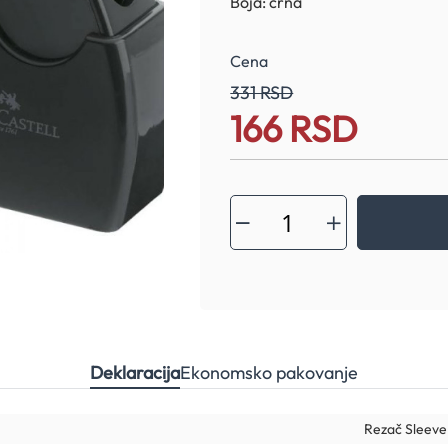
Boja: crna
Cena
331 RSD
166 RSD
Special
Price
Deklaracija
Ekonomsko pakovanje
Rezač Sleeve 