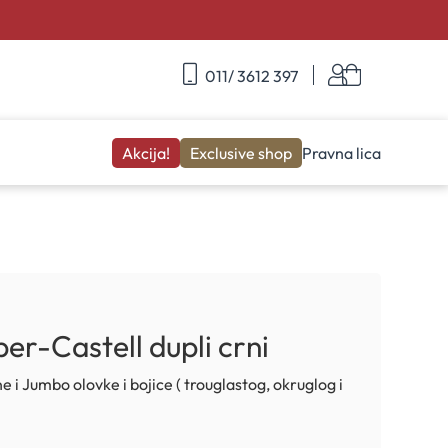
Skip
Korpa
011/ 3612 397
to
Content
Akcija!
Exclusive shop
Pravna lica
er-Castell dupli crni
 i Jumbo olovke i bojice ( trouglastog, okruglog i