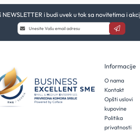
aš NEWSLETTER i budi uvek u tok sa novitetima i a
Prijavi
se
i
saznaj
prvi
za
naše
Informacije
akcije
O nama
Kontakt
Opšti uslovi
kupovine
Politika
privatnosti