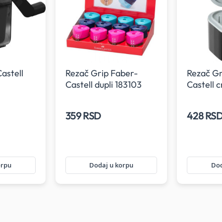
astell
Rezač Grip Faber-
Rezač Gr
Castell dupli 183103
Castell c
359 RSD
428 RS
orpu
Dodaj u korpu
Dod