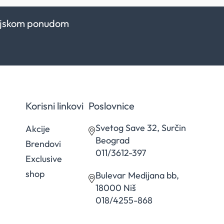
kcijskom ponudom
Korisni linkovi
Poslovnice
Svetog Save 32, Surčin
Akcije
Beograd
Brendovi
011/3612-397
Exclusive
shop
Bulevar Medijana bb,
18000 Niš
018/4255-868