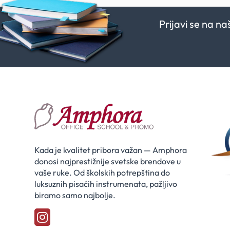
Prijavi se na n
Kada je kvalitet pribora važan — Amphora
donosi najprestižnije svetske brendove u
vaše ruke. Od školskih potrepština do
luksuznih pisaćih instrumenata, pažljivo
biramo samo najbolje.