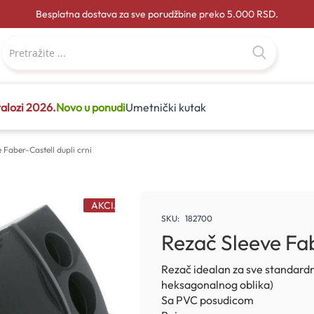
Besplatna dostava za sve porudžbine preko 5.000 RSD.
alozi 2026.
Novo u ponudi
Umetnički kutak
 Faber-Castell dupli crni
AKCIJA
SKU
182700
Rezač Sleeve Fab
Rezač idealan za sve standardne
heksagonalnog oblika)
Sa PVC posudicom