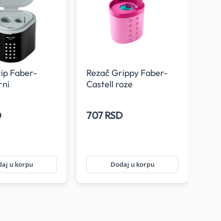
ip Faber-
Rezač Grippy Faber-
Rez
rni
Castell roze
Cas
D
707 RSD
38
aj u korpu
Dodaj u korpu