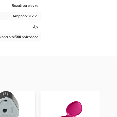
Rezači za olovke
Amphora d.o.o.
Indija
ona o zaštiti potrošača