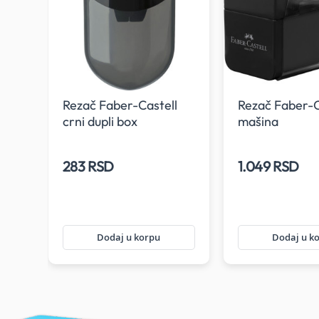
Rezač Faber-Castell
Rezač Faber-C
crni dupli box
mašina
283 RSD
1.049 RSD
Dodaj u korpu
Dodaj u k