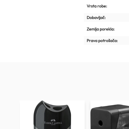
Vrsta robe:
Dobavljač:
Zemlja porekla:
Prava potrošača: