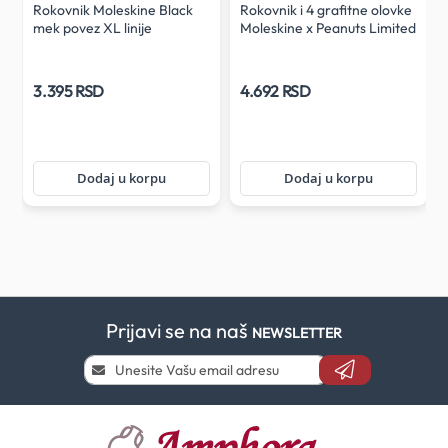
Rokovnik Moleskine Black
Rokovnik i 4 grafitne olovke
mek povez XL linije
Moleskine x Peanuts Limited
Edition Snoopy Pocket size
3.395 RSD
4.692 RSD
Dodaj u korpu
Dodaj u korpu
Prijavi se na naš
NEWSLETTER
Prijavi
se
i
saznaj
prvi