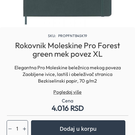
Skip
to
SKU
PROPFNTB4SK19
the
Rokovnik Moleskine Pro Forest
beginning
green mek povez XL
of
the
images
Elegantna Pro Moleskine beležnica mekog poveza
gallery
Zaobljene ivice, lastiš i obeleživač stranica
Bezkiselinski papir, 70 g/m2
Sa unutrašnjim multifunkcionalnim džepom i tematskim
Pogledaj više
nalepnicama
Dimenzije: 19 x 26 cm
Cena
4.016 RSD
Boja beležnice: Forest green
Dodaj u korpu