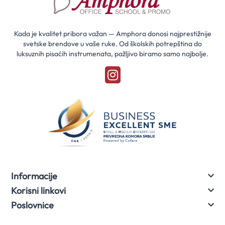
za
naše
akcije
Kada je kvalitet pribora važan — Amphora donosi najprestižnije
svetske brendove u vaše ruke. Od školskih potrepština do
luksuznih pisaćih instrumenata, pažljivo biramo samo najbolje.
Informacije
Korisni linkovi
Poslovnice