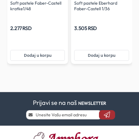
Soft pastele Faber-Castell
Soft pastele Eberhard
kratke1/48
Faber-Castell 1/36
2.277 RSD
3.505 RSD
Dodaj u korpu
Dodaj u korpu
Prijavi se na naš
NEWSLETTER
Prijavi
se
i
saznaj
prvi