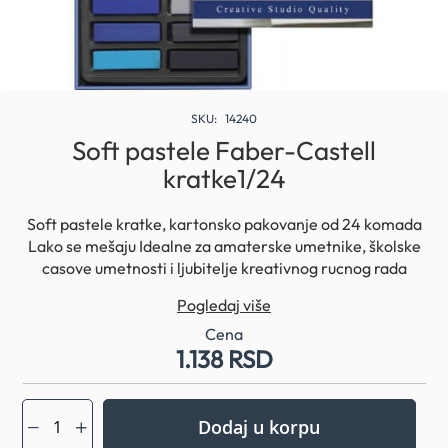
Skip
to
SKU
14240
the
Soft pastele Faber-Castell
beginning
kratke1/24
of
the
images
Soft pastele kratke, kartonsko pakovanje od 24 komada
gallery
Lako se mešaju Idealne za amaterske umetnike, školske
casove umetnosti i ljubitelje kreativnog rucnog rada
Pogodne za razlicite vrste papira (npr. Flok papir), ali
Pogledaj više
fantasticni efekti mogu se postici i na drugim površinama
Da biste sacuvali svoj rad, poprskate sredstvo za
Cena
1.138 RSD
fiksiranje nakon završetka Jarke boje Visoka
pigmentacija Lako se spaja i meša Dobro prijanjanje Bez
kiselina
Dodaj u korpu