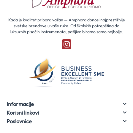
za
naše
akcije
Kada je kvalitet pribora važan — Amphora donosi najprestižnije
svetske brendove u vaše ruke. Od školskih potrepština do
luksuznih pisaćih instrumenata, pažljivo biramo samo najbolje.
Informacije
Korisni linkovi
Poslovnice