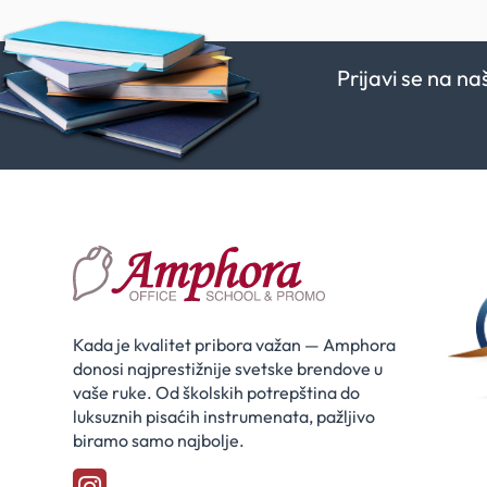
Prijavi se na n
Kada je kvalitet pribora važan — Amphora
donosi najprestižnije svetske brendove u
vaše ruke. Od školskih potrepština do
luksuznih pisaćih instrumenata, pažljivo
biramo samo najbolje.