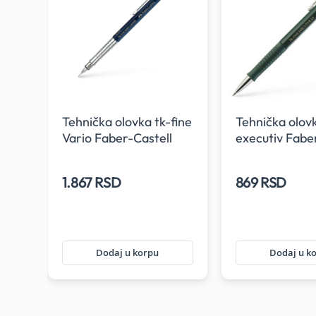
llo
Tehnička olovka tk-fine
Tehnička olovk
 0.7
Vario Faber-Castell
executiv Fabe
indigo 0.35
zelena 0.7
1.867 RSD
869 RSD
Dodaj u korpu
Dodaj u k