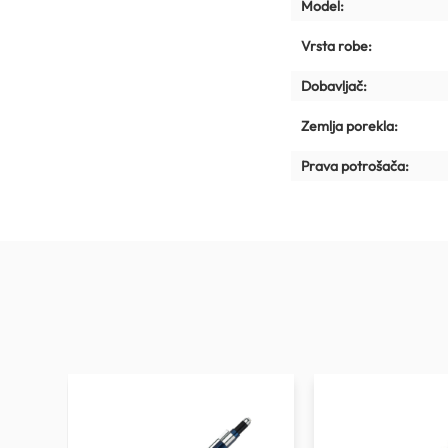
Model:
Vrsta robe:
Dobavljač:
Zemlja porekla:
Prava potrošača: