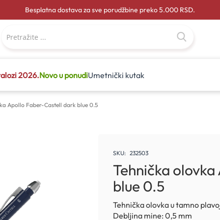
Besplatna dostava za sve porudžbine preko 5.000 RSD.
alozi 2026.
Novo u ponudi
Umetnički kutak
ka Apollo Faber-Castell dark blue 0.5
SKU
232503
Tehnička olovka 
blue 0.5
Tehnička olovka u tamno plavoj
Debljina mine: 0,5 mm