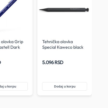
 olovka Grip
Tehnička olovka
Teh
stell Dark
Special Kaweco black
Fab
2.0 mm
0.
D
5.096 RSD
26
aj u korpu
Dodaj u korpu