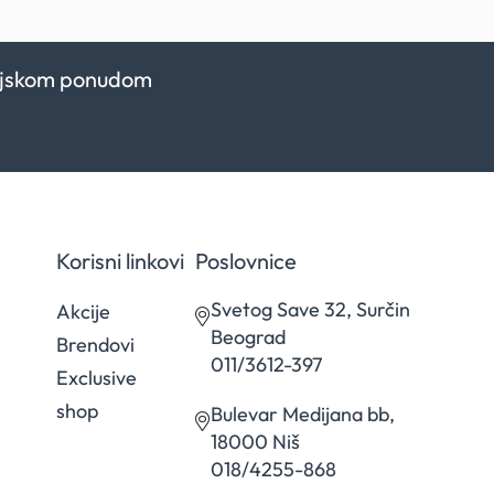
kcijskom ponudom
Korisni linkovi
Poslovnice
Svetog Save 32, Surčin
Akcije
Beograd
Brendovi
011/3612-397
Exclusive
shop
Bulevar Medijana bb,
18000 Niš
018/4255-868