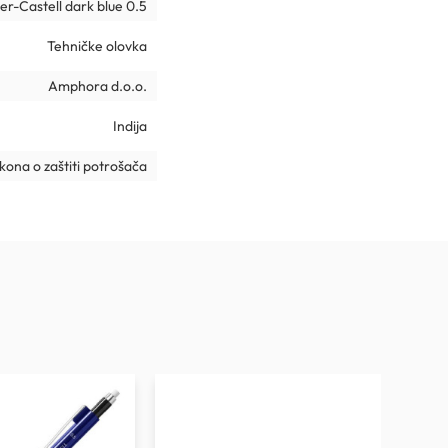
er-Castell dark blue 0.5
Tehničke olovka
Amphora d.o.o.
Indija
ona o zaštiti potrošača