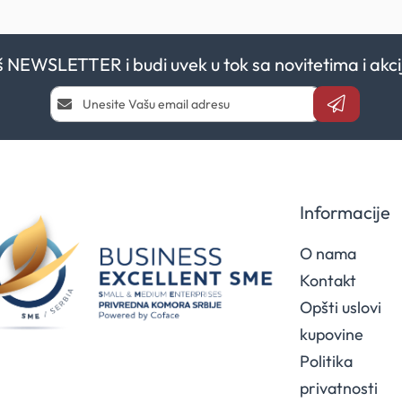
aš NEWSLETTER i budi uvek u tok sa novitetima i a
Prijavi
se
i
saznaj
prvi
za
naše
Informacije
akcije
O nama
Kontakt
Opšti uslovi
kupovine
Politika
privatnosti