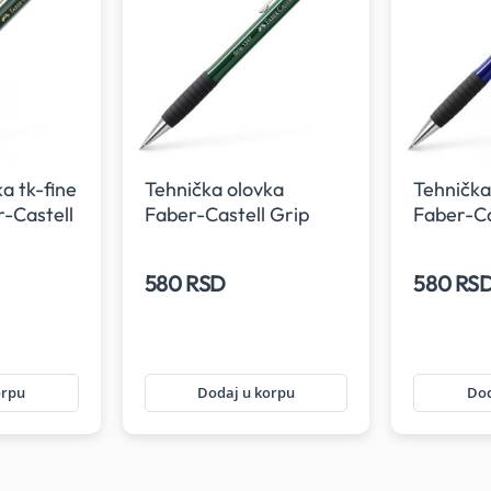
a tk-fine
Tehnička olovka
Tehnička
r-Castell
Faber-Castell Grip
Faber-Ca
zelena 0.7
blue 0.7
580 RSD
580 RS
orpu
Dodaj u korpu
Dod