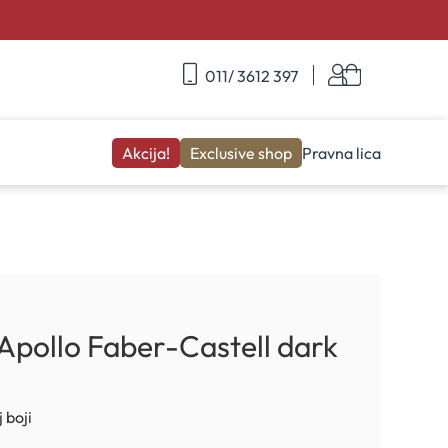
Skip
Korpa
011/ 3612 397
to
Content
Akcija!
Exclusive shop
Pravna lica
Apollo Faber-Castell dark
 boji