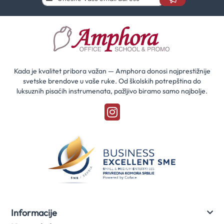
se
i
saznaj
prvi
za
naše
akcije
Kada je kvalitet pribora važan — Amphora donosi najprestižnije
svetske brendove u vaše ruke. Od školskih potrepština do
luksuznih pisaćih instrumenata, pažljivo biramo samo najbolje.
Informacije