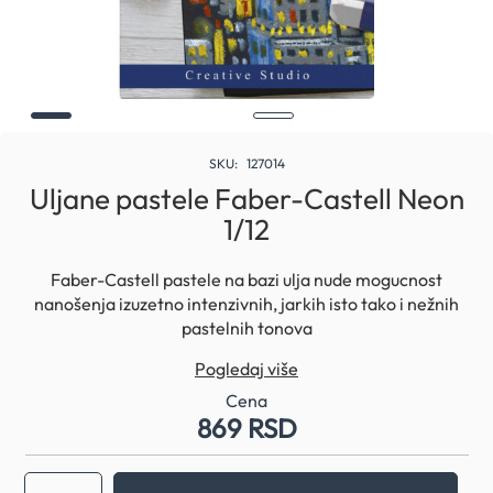
Skip
to
SKU
127014
the
Uljane pastele Faber-Castell Neon
beginning
1/12
of
the
images
Faber-Castell pastele na bazi ulja nude mogucnost
gallery
nanošenja izuzetno intenzivnih, jarkih isto tako i nežnih
pastelnih tonova
Zbog velike osvetljenosti, bojice su idealne za enkaustiku,
Pogledaj više
kao i za razne pastel tehnike i tehnike struganja
Visokopigmentovane, jarke boje
Cena
869 RSD
Optimalna pokrivenost
Kremasta konzistencija
Bez kiselina