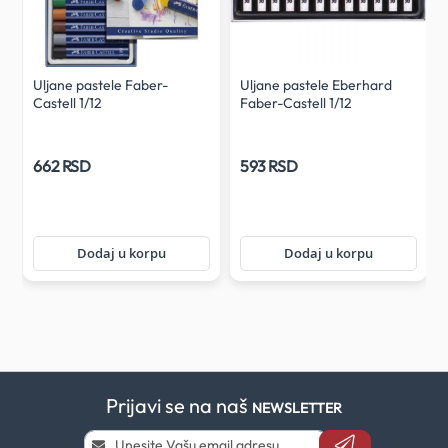
Uljane pastele Faber-
Uljane pastele Eberhard
Castell 1/12
Faber-Castell 1/12
662 RSD
593 RSD
Dodaj u korpu
Dodaj u korpu
Prijavi se na naš
NEWSLETTER
Prijavi