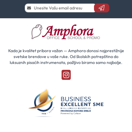
Prijavi
se
i
saznaj
prvi
za
naše
akcije
Kada je kvalitet pribora važan — Amphora donosi najprestižnije
svetske brendove u vaše ruke. Od školskih potrepština do
luksuznih pisaćih instrumenata, pažljivo biramo samo najbolje.