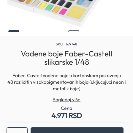
Skip
to
SKU
169748
the
Vodene boje Faber-Castell
beginning
slikarske 1/48
of
the
images
Faber-Castell vodene boje u kartonskom pakovanju
gallery
48 razlicitih visokopigmentovanih boja (ukljucujuci neon i
metalik boje)
Potpuno rastvorljive u vodi
Pogledaj više
Sjajno se mešaju
Paletu za boje moguce odvojiti
Cena
4.971 RSD
Lako se cisti