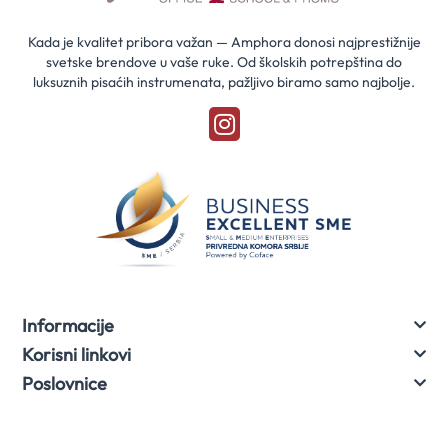
naše
akcije
Kada je kvalitet pribora važan — Amphora donosi najprestižnije
svetske brendove u vaše ruke. Od školskih potrepština do
luksuznih pisaćih instrumenata, pažljivo biramo samo najbolje.
Informacije
Korisni linkovi
Poslovnice