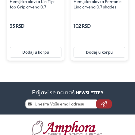
Hemijska olovka Lin Tip-
Hemijska olovka Pentonic
top Grip crvena 0.7
Linc crvena 0.7 shades
33 RSD
102 RSD
Dodaj u korpu
Dodaj u korpu
Prijavi se na naš
NEWSLETTER
Prijavi
se
i
saznaj
prvi
za