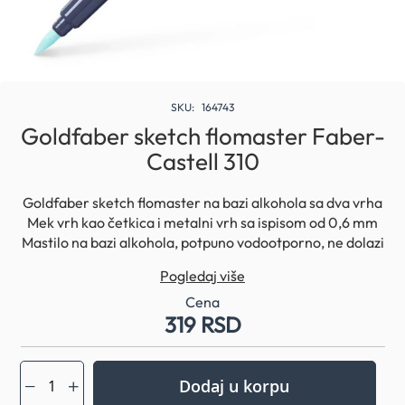
Skip
to
SKU
164743
the
Goldfaber sketch flomaster Faber-
beginning
Castell 310
of
the
images
Goldfaber sketch flomaster na bazi alkohola sa dva vrha
gallery
Mek vrh kao četkica i metalni vrh sa ispisom od 0,6 mm
Mastilo na bazi alkohola, potpuno vodootporno, ne dolazi
do pojave mrlja Moguće postici dubinu boje i senke
Pogledaj više
nanošenjem više slojeva Telo i poklopci flomastera
napravljeni od 100% recikliranih materijala radi zaštite
Cena
319 RSD
životne sredine
Dodaj u korpu