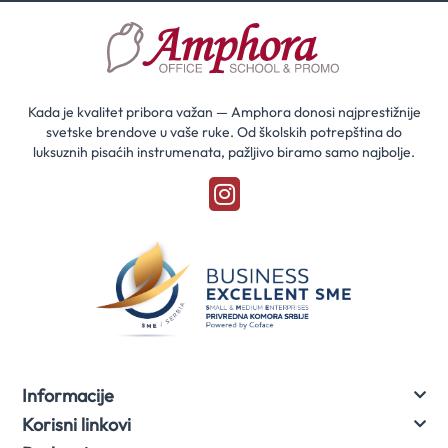
i
saznaj
prvi
za
naše
akcije
Kada je kvalitet pribora važan — Amphora donosi najprestižnije
svetske brendove u vaše ruke. Od školskih potrepština do
luksuznih pisaćih instrumenata, pažljivo biramo samo najbolje.
Informacije
Korisni linkovi