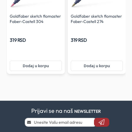
r
Goldfaber sketch flomaster
Goldfaber sketch flomaster
Faber-Castell 304
Faber-Castell 274
319 RSD
319 RSD
Dodaj u korpu
Dodaj u korpu
Prijavi se na naš
NEWSLETTER
Prijavi
se