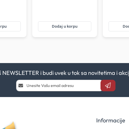
orpu
Dodaj u korpu
Dod
aš NEWSLETTER i budi uvek u tok sa novitetima i a
Prijavi
se
i
saznaj
prvi
za
naše
Informacije
akcije