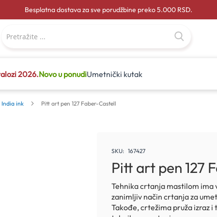
Besplatna dostava za sve porudžbine preko 5.000 RSD.
alozi 2026.
Novo u ponudi
Umetnički kutak
 India ink
Pitt art pen 127 Faber-Castell
SKU
167427
Pitt art pen 127 
Tehnika crtanja mastilom ima 
zanimljiv način crtanja za umet
Takođe, crtežima pruža izraz i