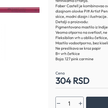
tehnikama crtanja.
Faber Castell je kombinovao 
dizajnom olovke Pitt Artist Pen 
skice, modni dizajn i ilustracije.
Detalji o proizvodu:
Pigmentovano mastilo iz Indije
Veoma otporno na svetlost, ne 
Fleksibilan vrh u obliku četkice,
Mastilo vodootporno, bez kisel
Ne preslikava se kroz papir
B= vrh četkice
Boja: 127 pink carmine
Cena
304 RSD