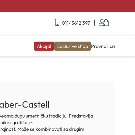
Skip
Korpa
011/ 3612 397
to
Content
Akcija!
Exclusive shop
Pravna lica
Faber-Castell
veoma dugu umetničku tradiciju. Predstavlja
nike i grafičare.
 trajnost. Može se kombinovati sa drugim