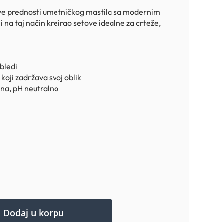
sve prednosti umetničkog mastila sa modernim
i na taj način kreirao setove idealne za crteže,
bledi
 koji zadržava svoj oblik
ina, pH neutralno
Dodaj u korpu