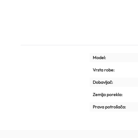
Model:
Vrsta robe:
Dobavljač:
Zemlja porekla:
Prava potrošača: