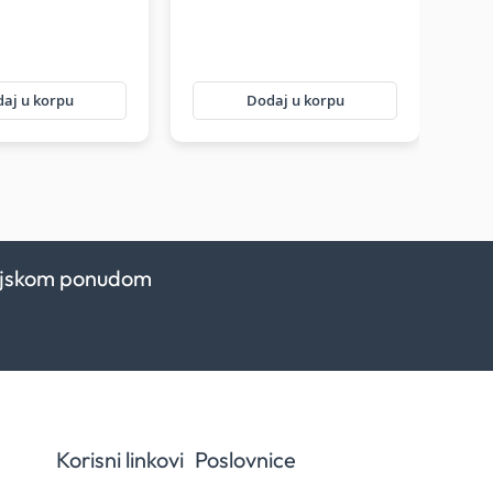
aj u korpu
Dodaj u korpu
kcijskom ponudom
Korisni linkovi
Poslovnice