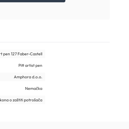
art pen 127 Faber-Castell
Pitt artist pen
Amphora d.o.o.
Nemačka
ona o zaštiti potrošača