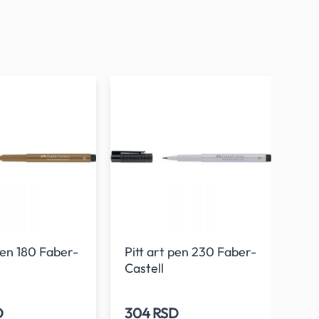
 pen 180 Faber-
Pitt art pen 230 Faber-
Pit
Castell
Cas
D
304 RSD
30