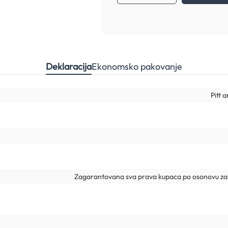
Deklaracija
Ekonomsko pakovanje
Pitt 
Zagarantovana sva prava kupaca po osonovu zak