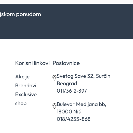
kcijskom ponudom
Korisni linkovi
Poslovnice
Svetog Save 32, Surčin
Akcije
Beograd
Brendovi
011/3612-397
Exclusive
shop
Bulevar Medijana bb,
18000 Niš
018/4255-868