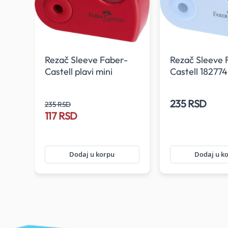
Rezač Sleeve Faber-
Rezač Sleeve 
KCIJA
Castell plavi mini
Castell 182774
235 RSD
235 RSD
117 RSD
Dodaj u korpu
Dodaj u k