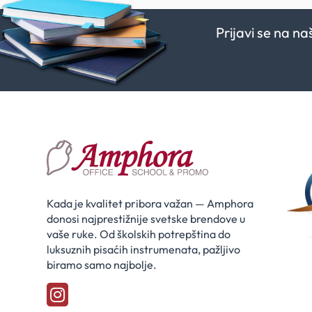
Prijavi se na n
Kada je kvalitet pribora važan — Amphora
donosi najprestižnije svetske brendove u
vaše ruke. Od školskih potrepština do
luksuznih pisaćih instrumenata, pažljivo
biramo samo najbolje.