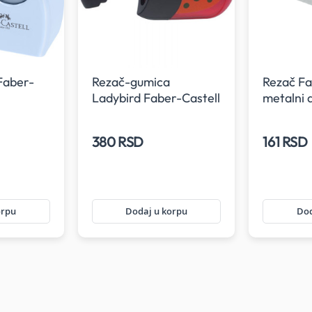
Faber-
Rezač-gumica
Rezač Fa
Ladybird Faber-Castell
metalni d
380 RSD
161 RSD
orpu
Dodaj u korpu
Dod