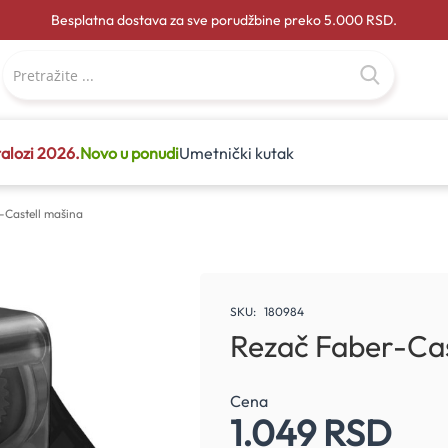
Besplatna dostava za sve porudžbine preko 5.000 RSD.
alozi 2026.
Novo u ponudi
Umetnički kutak
-Castell mašina
SKU
180984
Rezač Faber-Cas
Cena
1.049 RSD