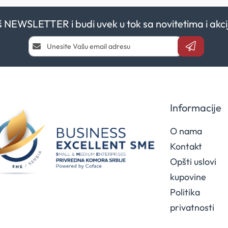
aš NEWSLETTER i budi uvek u tok sa novitetima i a
Prijavi
se
i
saznaj
prvi
za
naše
Informacije
akcije
O nama
Kontakt
Opšti uslovi
kupovine
Politika
privatnosti