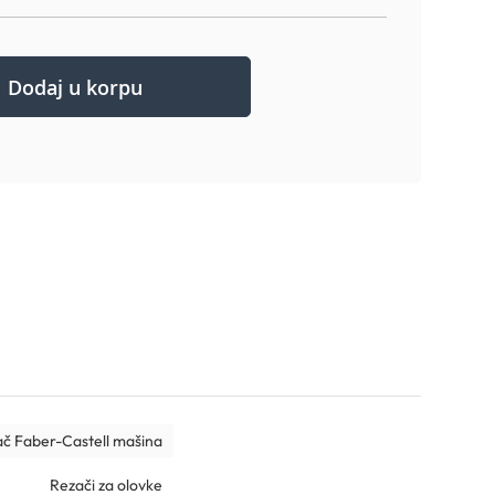
Dodaj u korpu
č Faber-Castell mašina
Rezači za olovke