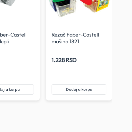
ber-Castell
Rezač Faber-Castell
Rez
upli
mašina 1821
Cas
1.228 RSD
23
aj u korpu
Dodaj u korpu