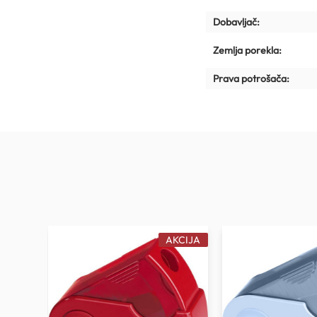
Dobavljač:
Zemlja porekla:
Prava potrošača:
AKCIJA