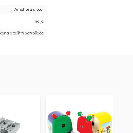
Amphora d.o.o.
Indija
ona o zaštiti potrošača