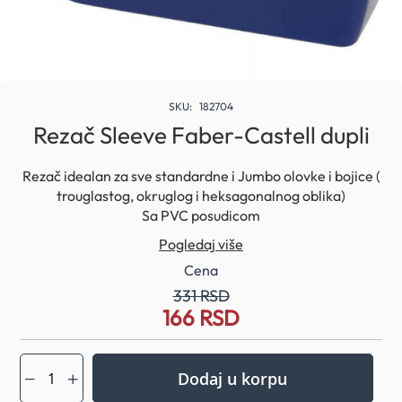
Skip
to
SKU
182704
the
Rezač Sleeve Faber-Castell dupli
beginning
of
Rezač idealan za sve standardne i Jumbo olovke i bojice (
the
trouglastog, okruglog i heksagonalnog oblika)
images
gallery
Sa PVC posudicom
Pogledaj više
Cena
331 RSD
166 RSD
Special
Price
Dodaj u korpu